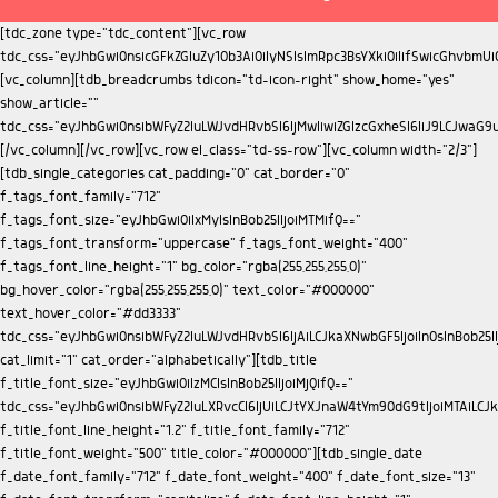
[tdc_zone type="tdc_content"][vc_row tdc_css="eyJhbGwiOnsicGFkZGluZy10b3AiOiIyNSIsImRpc3BsYXkiOiIifSwicGhvbmUiOnsicGFkZGluZy10b3AiOiIyNSIsImRpc3BsYXkiOiIifX0="][vc_column][tdb_breadcrumbs tdicon="td-icon-right" show_home="yes" show_article="" tdc_css="eyJhbGwiOnsibWFyZ2luLWJvdHRvbSI6IjMwIiwiZGlzcGxheSI6IiJ9LCJwaG9uZSI6eyJtYXJnaW4tYm90dG9tIjoiMjAiLCJkaXNwbGF5IjoiIn0sInBob25lX21heF93aWR0aCI6NzY3fQ=="][/vc_column][/vc_row][vc_row el_class="td-ss-row"][vc_column width="2/3"][tdb_single_categories cat_padding="0" cat_border="0" f_tags_font_family="712" f_tags_font_size="eyJhbGwiOiIxMyIsInBob25lIjoiMTMifQ==" f_tags_font_transform="uppercase" f_tags_font_weight="400" f_tags_font_line_height="1" bg_color="rgba(255,255,255,0)" bg_hover_color="rgba(255,255,255,0)" text_color="#000000" text_hover_color="#dd3333" tdc_css="eyJhbGwiOnsibWFyZ2luLWJvdHRvbSI6IjAiLCJkaXNwbGF5IjoiIn0sInBob25lIjp7Im1hcmdpbi1ib3R0b20iOiIwIiwiZGlzcGxheSI6IiJ9fQ==" cat_limit="1" cat_order="alphabetically"][tdb_title f_title_font_size="eyJhbGwiOiIzMCIsInBob25lIjoiMjQifQ==" tdc_css="eyJhbGwiOnsibWFyZ2luLXRvcCI6IjUiLCJtYXJnaW4tYm90dG9tIjoiMTAiLCJkaXNwbGF5IjoiIn0sInBob25lIjp7Im1hcmdpbi10b3AiOiI1IiwibWFyZ2luLWJvdHRvbSI6IjEwIiwiZGlzcGxheSI6IiJ9LCJwaG9uZV9tYXhfd2lkdGgiOjc2N30=" f_title_font_line_height="1.2" f_title_font_family="712" f_title_font_weight="500" title_color="#000000"][tdb_single_date f_date_font_family="712" f_date_font_weight="400" f_date_font_size="13" f_date_font_transform="capitalize" f_date_font_line_height="1" tdc_css="eyJhbGwiOnsiZGlzcGxheSI6IiJ9LCJwaG9uZSI6eyJkaXNwbGF5IjoiIn19" make_inline="yes"][tdb_single_comments_count tdicon="td-icon-comments" make_inline="yes" float_right="yes" f_comms_font_family="712" f_comms_font_size="eyJwaG9uZSI6IjEyIiwiYWxsIjoiMTEifQ==" f_comms_font_line_height="2" icon_size="10" comms_h_color="#008d7f" icon_h_color="#008d7f"][tdb_single_post_views tdicon="td-icon-views" float_right="yes" tdc_css="eyJhbGwiOnsibWFyZ2luLXJpZ2h0IjoiMTUiLCJkaXNwbGF5IjoiIn0sInBob25lIjp7Im1hcmdpbi1yaWdodCI6IjEwIiwiZGlzcGxheSI6IiJ9LCJwaG9uZV9tYXhfd2lkdGgiOjc2N30=" f_views_font_family="712" f_views_font_size="eyJwaG9uZSI6IjEyIiwiYWxsIjoiMTEifQ==" f_views_font_line_height="2"][tdb_single_featured_image tdc_css="eyJwaG9uZSI6eyJtYXJnaW4tcmlnaHQiOiItMjAiLCJtYXJnaW4tbGVmdCI6Ii0yMCIsImRpc3BsYXkiOiIifSwicGhvbmVfbWF4X3dpZHRoIjo3Njd9" lightbox="yes"][tdb_single_content f_post_font_family="712" f_post_font_size="eyJhbGwiOiIxMyIsInBob25lIjoiMTcifQ==" f_post_font_line_height="eyJhbGwiOiIxLjgiLCJwaG9uZSI6IjEuNiJ9" f_h1_font_family="712" f_h2_font_family="712" f_h3_font_family="712" f_h4_font_family="712" f_h5_font_family="712" f_h6_font_family="712" f_list_font_family="712" f_list_font_size="15" f_bq_font_family="712" f_h3_font_weight="500" f_h2_font_weight="500" f_h1_font_weight="500" f_h4_font_weight="500" f_h5_font_weight="500" f_h6_font_weight="500" f_h2_font_size="eyJwaG9uZSI6IjIwIn0=" f_post_font_weight="eyJwaG9uZSI6IjMwMCJ9" f_h2_font_line_height="eyJwaG9uZSI6IjEuNSJ9"][tdb_single_via via_h_bg="#008d7f" via_border_h_color="#008d7f"][tdb_single_source src_h_bg="#008d7f" src_border_h_color="#008d7f"][tdb_single_tags tags_h_bg="#008d7f" tags_border_h_color="#008d7f"][vc_separator tdc_css="eyJhbGwiOnsibWFyZ2luLXRvcCI6IjI4IiwibWFyZ2luLWJvdHRvbSI6IjIwIiwiZGlzcGxheSI6IiJ9LCJwaG9uZSI6eyJtYXJnaW4tdG9wIjoiMjgiLCJtYXJnaW4tYm90dG9tIjoiMjAiLCJkaXNwbGF5IjoiIn0sInBob25lX21heF93aWR0aCI6NzY3fQ=="][tdb_single_post_share tdc_css="eyJhbGwiOnsiZGlzcGxheSI6IiJ9LCJwaG9uZSI6eyJkaXNwbGF5IjoiIn19" like_share_style="style17" like="yes"][vc_separator tdc_css="eyJhbGwiOnsibWFyZ2luLWJvdHRvbSI6IjMwIiwiZGlzcGxheSI6IiJ9LCJwaG9uZSI6eyJtYXJnaW4tYm90dG9tIjoiMzAiLCJkaXNwbGF5IjoiIn0sInBob25lX21heF93aWR0aCI6NzY3fQ=="][tdb_single_next_prev tdc_css="eyJhbGwiOnsibWFyZ2luLWJvdHRvbSI6IjQzIiwiZGlzcGxheSI6IiJ9LCJwaG9uZSI6eyJtYXJnaW4tYm90dG9tIjoiNDMiLCJkaXNwbGF5IjoiIn19" f_inf_font_family="712" f_inf_font_size="11" f_inf_font_transform="uppercase" f_art_font_family="712" f_art_font_size="eyJhbGwiOiIxNSIsInBob25lIjoiMTMifQ==" f_art_font_weight="500" f_art_font_line_height="eyJhbGwiOiIxLjQiLCJwaG9uZSI6IjEuMiJ9" post_color="#000000" post_hover_color="#dd3333"][tdb_single_author_box icons_spacing="20" photo_size="eyJhbGwiOiI4MCIsInBob25lIjoiOTAifQ==" display="eyJwaG9uZSI6InJvdyJ9" tdc_css="eyJwaG9uZSI6eyJjb250ZW50LWgtYWxpZ24iOiJjb250ZW50LWhvcml6LWNlbnRlciIsImRpc3BsYXkiOiIifSwicGhvbmVfbWF4X3dpZHRoIjo3Njd9" box_padding="eyJwaG9uZSI6IjIwIiwiYWxsIjoiMTUifQ==" f_auth_font_family="712" f_auth_font_weight="500" f_auth_font_size="eyJwaG9uZSI6IjE1IiwiYWxsIjoiMTMifQ==" f_auth_font_line_height="1.2" f_url_font_family="712" f_url_font_size="11" f_url_font_weight="400" f_url_font_line_height="1" f_descr_font_family="712" f_descr_font_size="eyJwaG9uZSI6IjEzIiwiYWxsIjoiMTEifQ==" f_descr_font_line_height="1.4" f_descr_font_weight="400" f_auth_font_transform="capitalize" photo_space="eyJhbGwiOiIxNSIsInBob25lIjoiMjAifQ==" add_name_margin="eyJwaG9uZSI6IjVweCAwIDEwcHggMCIsImFsbCI6IjNweCAwIDhweCAwIn0="][td_flex_block_4 image_align="center" meta_info_align="bottom" color_overlay="eyJ0eXBlIjoiZ3JhZGllbnQiLCJjb2xvcjEiOiJyZ2JhKDAsMCwwLDApIiwiY29sb3IyIjoicmdiYSgwLDAsMCwwLjcpIiwibWl4ZWRDb2xvcnMiOlt7ImNvbG9yIjoicmdiYSgwLDAsMCwwLjMpIiwicGVyY2VudGFnZSI6MzV9LHsiY29sb3IiOiJyZ2JhKDAsMCwwLDApIiwicGVyY2VudGFnZSI6NTB9XSwiY3NzIjoiYmFja2dyb3VuZDogLXdlYmtpdC1saW5lYXItZ3JhZGllbnQoMGRlZyxyZ2JhKDAsMCwwLDAuNykscmdiYSgwLDAsMCwwLjMpIDM1JSxyZ2JhKDAsMCwwLDApIDUwJSxyZ2JhKDAsMCwwLDApKTtiYWNrZ3JvdW5kOiBsaW5lYXItZ3JhZGllbnQoMGRlZyxyZ2JhKDAsMCwwLDAuNykscmdiYSgwLDAsMCwwLjMpIDM1JSxyZ2JhKDAsMCwwLDApIDUwJSxyZ2JhKDAsMCwwLDApKTsiLCJjc3NQYXJhbXMiOiIwZGVnLHJnYmEoMCwwLDAsMC43KSxyZ2JhKDAsMCwwLDAuMykgMzUlLHJnYmEoMCwwLDAsMCkgNTAlLHJnYmEoMCwwLDAsMCkifQ==" image_margin="0" modules_on_row="33.33333333%" columns="33.33333333%" meta_info_align1="image" limit="3" modules_category="above" show_author2="none" show_date2="none" show_review2="none" show_com2="none" show_excerpt2="none" show_excerpt1="none" show_com1="none" show_review1="none" show_date1="none" show_author1="none" meta_info_horiz1="content-horiz-center" modules_space1="eyJhbGwiOiIwIiwicGhvbmUiOiIzIn0=" columns_gap="eyJhbGwiOiIzIiwicGhvbmUiOiIwIn0=" image_height1="eyJhbGwiOiIxMjAiLCJwaG9uZSI6IjExMCJ9" meta_padding1="eyJwaG9uZSI6IjE1cHggMTBweCIsImFsbCI6IjEwcHggNXB4In0=" art_title1="eyJwaG9uZSI6IjEwcHggMCAwIDAiLCJhbGwiOiI2cHggMCAwIDAifQ==" cat_bg="rgba(255,255,255,0)" cat_bg_hover="rgba(255,255,255,0)" title_txt="#ffffff" all_underline_color1="" f_title1_font_family="712" f_title1_font_line_height="1.2" f_title1_font_size="eyJhbGwiOiIxMSIsInBob25lIjoiMTcifQ==" f_title1_font_weight="500" f_title1_font_transform="" f_cat1_font_transform="uppercase" f_cat1_font_size="eyJhbGwiOiIxMSIsInBob25lIjoiMTMifQ==" f_cat1_font_weight="500" f_cat1_font_family="712" modules_category_padding1="0" category_id="" ajax_pagination="next_prev" f_more_font_family="" f_more_font_transform="" f_more_font_weight="" sort="" tdc_css="eyJhbGwiOnsiZGlzcGxheSI6IiJ9LCJwaG9uZSI6eyJtYXJnaW4tYm90dG9tIjoiNDAiLCJkaXNwbGF5IjoiIn0sInBob25lX21heF93aWR0aCI6NzY3fQ==" custom_title="ARTICULOS RELACIONADOS" block_template_id="td_block_template_8" image_size="" cat_txt="#ffffff" border_color="#272d69" f_header_font_family="712" f_header_font_size="eyJwaG9uZSI6IjE3IiwiYWxsIjoiMTUifQ==" f_header_font_transform="uppercase" f_header_font_weight="500" mix_type_h="color" mix_color_h="rgba(112,204,63,0.3)" pag_h_bg="#85c442" pag_h_border="#85c442" title_tag="h2"][tdb_single_comments block_template_id="td_block_template_8" border_color="#272d69" f_header_font_size="eyJwaG9uZSI6IjE3IiwiYWxsIjoiMTUifQ==" f_header_font_weight="500" f_header_font_transform="uppercase" f_header_font_family="712" f_auth_font_family="712" f_auth_font_transform="capitalize" f_auth_font_weight="500" f_auth_font_size="eyJwaG9uZSI6IjE1IiwiYWxsIjoiMTMifQ==" f_meta_font_family="712" f_meta_font_size="11" f_meta_font_weight="400" f_descr_font_family="712" f_descr_font_size="13" f_descr_font_weight="400" f_reply_font_family="712" f_reply_font_transform="uppercase" f_frm_title_font_family="712" f_frm_title_font_weight="500" f_frm_title_font_size="eyJwaG9uZSI6IjE1IiwiYWxsIjoiMTMifQ==" f_frm_title_font_transform="uppercase" f_input_font_family="712" f_input_font_size="13" f_btn_font_family="712" f_btn_font_weight="400" f_btn_font_transform="uppercase" f_btn_font_size="13" f_agreement_font_family="712" f_agreement_font_size="13" f_agreement_font_weight="400" f_input_font_weight="400" f_reply_font_weight="400" f_agreement_font_line_height="1.2" auth_h_color="#272d69" reply_h_color="#000000"][/vc_column][vc_column width="1/3" is_sticky="yes"][td_block_ad_box spot_img_horiz="content-horiz-center" spot_id="sidebar"][vc_empty_space][td_flex_block_1 modules_on_row="eyJwaG9uZSI6IjEwMCUifQ==" image_floated="float_left" image_width="30" image_height="100" show_btn="none" show_excerpt="none" modules_category="above" show_date="none" show_review="none" show_com="none" show_author="none" meta_padding="eyJwaG9uZSI6IjAgMCAwIDE1cHgiLCJhbGwiOiIwIDAgMCAxMHB4In0=" art_title="eyJwaG9uZSI6IjhweCAwIDAgMCIsImFsbCI6IjVweCAwIDAgMCJ9" f_title_font_family="712" f_title_font_size="eyJwaG9uZSI6IjE1IiwiYWxsIjoiMTEifQ==" f_title_font_weight="500" f_title_font_line_height="1.2" title_txt="#000000" cat_bg="rgba(255,255,255,0)" cat_bg_hover="rgba(255,255,255,0)" f_cat_font_family="712" f_cat_font_transform="uppercase" f_cat_font_weight="400" f_cat_font_size="11" modules_category_padding="0" all_modules_space="eyJwaG9uZSI6IjI0IiwiYWxsIjoiMTUifQ==" category_id="" ajax_pagination="load_more" sort="" title_txt_hover="#272d69" tdc_css="eyJhbGwiOnsiZGlzcGxheSI6IiJ9LCJwaG9uZSI6eyJtYXJnaW4tYm90dG9tIjoiNDAiLCJkaXNwbGF5IjoiIn0sInBob25lX21heF93aWR0aCI6NzY3fQ==" cat_txt="#000000" cat_txt_hover="#272d69" f_more_font_weight="" f_more_font_transform="" f_more_font_family="" image_size="td_150x0" f_meta_font_family="712" custom_title="ÚLTIMAS NOTICIAS" block_template_id="td_block_template_8" border_color="#272d69" art_excerpt="