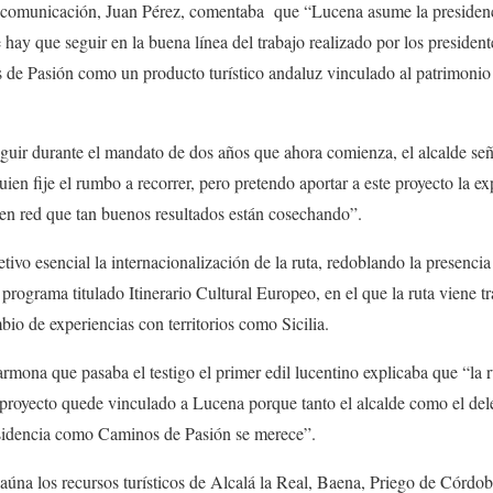
 comunicación, Juan Pérez, comentaba que “Lucena asume la presidenci
hay que seguir en la buena línea del trabajo realizado por los presidente
de Pasión como un producto turístico andaluz vinculado al patrimonio y
 seguir durante el mandato de dos años que ahora comienza, el alcalde 
uien fije el rumbo a recorrer, pero pretendo aportar a este proyecto la e
as en red que tan buenos resultados están cosechando”.
vo esencial la internacionalización de la ruta, redoblando la presencia e
l programa titulado Itinerario Cultural Europeo, en el que la ruta viene t
bio de experiencias con territorios como Sicilia.
Carmona que pasaba el testigo el primer edil lucentino explicaba que “l
e proyecto quede vinculado a Lucena porque tanto el alcalde como el d
esidencia como Caminos de Pasión se merece”.
úna los recursos turísticos de Alcalá la Real, Baena, Priego de Córdo