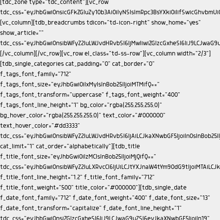
[tdc_zone type="tdc_content"][vc_row tdc_css="eyJhbGwiOnsicGFkZGluZy10b3AiOiIyNSIsImRpc3BsYXkiOiIifSwicGhvbmUiOnsicGFkZGluZy10b3AiOiIyNSIsImRpc3BsYXkiOiIifX0="][vc_column][tdb_breadcrumbs tdicon="td-icon-right" show_home="yes" show_article="" tdc_css="eyJhbGwiOnsibWFyZ2luLWJvdHRvbSI6IjMwIiwiZGlzcGxheSI6IiJ9LCJwaG9uZSI6eyJtYXJnaW4tYm90dG9tIjoiMjAiLCJkaXNwbGF5IjoiIn0sInBob25lX21heF93aWR0aCI6NzY3fQ=="][/vc_column][/vc_row][vc_row el_class="td-ss-row"][vc_column width="2/3"][tdb_single_categories cat_padding="0" cat_border="0" f_tags_font_family="712" f_tags_font_size="eyJhbGwiOiIxMyIsInBob25lIjoiMTMifQ==" f_tags_font_transform="uppercase" f_tags_font_weight="400" f_tags_font_line_height="1" bg_color="rgba(255,255,255,0)" bg_hover_color="rgba(255,255,255,0)" text_color="#000000" text_hover_color="#dd3333" tdc_css="eyJhbGwiOnsibWFyZ2luLWJvdHRvbSI6IjAiLCJkaXNwbGF5IjoiIn0sInBob25lIjp7Im1hcmdpbi1ib3R0b20iOiIwIiwiZGlzcGxheSI6IiJ9fQ==" cat_limit="1" cat_order="alphabetically"][tdb_title f_title_font_size="eyJhbGwiOiIzMCIsInBob25lIjoiMjQifQ==" tdc_css="eyJhbGwiOnsibWFyZ2luLXRvcCI6IjUiLCJtYXJnaW4tYm90dG9tIjoiMTAiLCJkaXNwbGF5IjoiIn0sInBob25lIjp7Im1hcmdpbi10b3AiOiI1IiwibWFyZ2luLWJvdHRvbSI6IjEwIiwiZGlzcGxheSI6IiJ9LCJwaG9uZV9tYXhfd2lkdGgiOjc2N30=" f_title_font_line_height="1.2" f_title_font_family="712" f_title_font_weight="500" title_color="#000000"][tdb_single_date f_date_font_family="712" f_date_font_weight="400" f_date_font_size="13" f_date_font_transform="capitalize" f_date_font_line_height="1" tdc_css="eyJhbGwiOnsiZGlzcGxheSI6IiJ9LCJwaG9uZSI6eyJkaXNwbGF5IjoiIn19" make_inline="yes"][tdb_single_comments_count tdicon="td-icon-comments" make_inline="yes" float_right="yes" f_comms_font_family="712" f_comms_font_size="eyJwaG9uZSI6IjEyIiwiYWxsIjoiMTEifQ==" f_comms_font_line_height="2" icon_size="10" comms_h_color="#008d7f" icon_h_color="#008d7f"][tdb_single_post_views tdicon="td-icon-views" float_right="yes" tdc_css="eyJhbGwiOnsibWFyZ2luLXJpZ2h0IjoiMTUiLCJkaXNwbGF5IjoiIn0sInBob25lIjp7Im1hcmdpbi1yaWdodCI6IjEwIiwiZGlzcGxheSI6IiJ9LCJwaG9uZV9tYXhfd2lkdGgiOjc2N30=" f_views_font_family="712" f_views_font_size="eyJwaG9uZSI6IjEyIiwiYWxsIjoiMTEifQ==" f_views_font_line_height="2"][tdb_single_featured_image tdc_css="eyJwaG9uZSI6eyJtYXJnaW4tcmlnaHQiOiItMjAiLCJtYXJnaW4tbGVmdCI6Ii0yMCIsImRpc3BsYXkiOiIifSwicGhvbmVfbWF4X3dpZHRoIjo3Njd9" lightbox="yes"][tdb_single_content f_post_font_family="712" f_post_font_size="eyJhbGwiOiIxMyIsInBob25lIjoiMTcifQ==" f_post_font_line_height="eyJhbGwiOiIxLjgiLCJwaG9uZSI6IjEuNiJ9" f_h1_font_family="712" f_h2_font_family="712" f_h3_font_family="712" f_h4_font_family="712" f_h5_font_family="712" f_h6_font_family="712" f_list_font_family="712" f_list_font_size="15" f_bq_font_family="712" f_h3_font_weight="500" f_h2_font_weight="500" f_h1_font_weight="500" f_h4_font_weight="500" f_h5_font_weight="500" f_h6_font_weight="500" f_h2_font_size="eyJwaG9uZSI6IjIwIn0=" f_post_font_weight="eyJwaG9uZSI6IjMwMCJ9" f_h2_font_line_height="eyJwaG9uZSI6IjEuNSJ9"][tdb_single_via via_h_bg="#008d7f" via_border_h_color="#008d7f"][tdb_single_source src_h_bg="#008d7f" src_border_h_color="#008d7f"][tdb_single_tags tags_h_bg="#008d7f" tags_border_h_color="#008d7f"][vc_separator tdc_css="eyJhbGwiOnsibWFyZ2luLXRvcCI6IjI4IiwibWFyZ2luLWJvdHRvbSI6IjIwIiwiZGlzcGxheSI6IiJ9LCJwaG9uZSI6eyJtYXJnaW4tdG9wIjoiMjgiLCJtYXJnaW4tYm90dG9tIjoiMjAiLCJkaXNwbGF5IjoiIn0sInBob25lX21heF93aWR0aCI6NzY3fQ=="][tdb_single_post_share tdc_css="eyJhbGwiOnsiZGlzcGxheSI6IiJ9LCJwaG9uZSI6eyJkaXNwbGF5IjoiIn19" like_share_style="style17" like="yes"][vc_separator tdc_css="eyJhbGwiOnsibWFyZ2luLWJvdHRvbSI6IjMwIiwiZGlzcGxheSI6IiJ9LCJwaG9uZSI6eyJtYXJnaW4tYm90dG9tIjoiMzAiLCJkaXNwbGF5IjoiIn0sInBob25lX21heF93aWR0aCI6NzY3fQ=="][tdb_single_next_prev tdc_css="eyJhbGwiOnsibWFyZ2luLWJvdHRvbSI6IjQzIiwiZGlzcGxheSI6IiJ9LCJwaG9uZSI6eyJtYXJnaW4tYm90dG9tIjoiNDMiLCJkaXNwbGF5IjoiIn19" f_inf_font_family="712" f_inf_font_size="11" f_inf_font_transform="uppercase" f_art_font_family="712" f_art_font_size="eyJhbGwiOiIxNSIsInBob25lIjoiMTMifQ==" f_art_font_weight="500" f_art_font_line_height="eyJhbGwiOiIxLjQiLCJwaG9uZSI6IjEuMiJ9" post_color="#000000" post_hover_color="#dd3333"][tdb_single_author_box icons_spacing="20" photo_size="eyJhbGwiOiI4MCIsInBob25lIjoiOTAifQ==" display="eyJwaG9uZSI6InJvdyJ9" tdc_css="eyJwaG9uZSI6eyJjb250ZW50LWgtYWxpZ24iOiJjb250ZW50LWhvcml6LWNlbnRlciIsImRpc3BsYXkiOiIifSwicGhvbmVfbWF4X3dpZHRoIjo3Njd9" box_padding="eyJwaG9uZSI6IjIwIiwiYWxsIjoiMTUifQ==" f_auth_font_family="712" f_auth_font_weight="500" f_auth_font_size="eyJwaG9uZSI6IjE1IiwiYWxsIjoiMTMifQ==" f_auth_font_line_height="1.2" f_url_font_family="712" f_url_font_size="11" f_url_font_weight="400" f_url_font_line_height="1" f_descr_font_family="712" f_descr_font_size="eyJwaG9uZSI6IjEzIiwiYWxsIjoiMTEifQ==" f_descr_font_line_height="1.4" f_descr_font_weight="400" f_auth_font_transform="capitalize" photo_space="eyJhbGwiOiIxNSIsInBob25lIjoiMjAifQ==" add_name_margin="eyJwaG9uZSI6IjVweCAwIDEwcHggMCIsImFsbCI6IjNweCAwIDhweCAwIn0="][td_flex_block_4 image_align="center" meta_info_align="bottom" color_overlay="eyJ0eXBlIjoiZ3JhZGllbnQiLCJjb2xvcjEiOiJyZ2JhKDAsMCwwLDApIiwiY29sb3IyIjoicmdiYSgwLDAsMCwwLjcpIiwibWl4ZWRDb2xvcnMiOlt7ImNvbG9yIjoicmdiYSgwLDAsMCwwLjMpIiwicGVyY2VudGFnZSI6MzV9LHsiY29sb3IiOiJyZ2JhKDAsMCwwLDApIiwicGVyY2VudGFnZSI6NTB9XSwiY3NzIjoiYmFja2dyb3VuZDogLXdlYmtpdC1saW5lYXItZ3JhZGllbnQoMGRlZyxyZ2JhKDAsMCwwLDAuNykscmdiYSgwLDAsMCwwLjMpIDM1JSxyZ2JhKDAsMCwwLDApIDUwJSxyZ2JhKDAsMCwwLDApKTtiYWNrZ3JvdW5kOiBsaW5lYXItZ3JhZGllbnQoMGRlZyxyZ2JhKDAsMCwwLDAuNykscmdiYSgwLDAsMCwwLjMpIDM1JSxyZ2JhKDAsMCwwLDApIDUwJSxyZ2JhKDAsMCwwLDApKTsiLCJjc3NQYXJhbXMiOiIwZGVnLHJnYmEoMCwwLDAsMC43KSxyZ2JhKDAsMCwwLDAuMykgMzUlLHJnYmEoMCwwLDAsMCkgNTAlLHJnYmEoMCwwLDAsMCkifQ==" image_margin="0" modules_on_row="33.33333333%" columns="33.33333333%" meta_info_align1="image" limit="3" modules_category="above" show_author2="none" show_date2="none" show_review2="none" show_com2="none" show_excerpt2="none" show_excerpt1="none" show_com1="none" show_review1="none" show_date1="none" show_author1="none" meta_info_horiz1="content-horiz-center" modules_space1="eyJhbGwiOiIwIiwicGhvbmUiOiIzIn0=" columns_gap="eyJhbGwiOiIzIiwicGhvbmUiOiIwIn0=" image_height1="eyJhbGwiOiIxMjAiLCJwaG9uZSI6IjExMCJ9" meta_padding1="eyJwaG9uZSI6IjE1cHggMTBweCIsImFsbCI6IjEwcHggNXB4In0=" art_title1="eyJwaG9uZSI6IjEwcHggMCAwIDAiLCJhbGwiOiI2cHggMCAwIDAifQ==" cat_bg="rgba(255,255,255,0)" cat_bg_hover="rgba(255,255,255,0)" title_txt="#ffffff" all_underline_color1="" f_title1_font_family="712" f_title1_font_line_height="1.2" f_title1_font_size="eyJhbGwiOiIxMSIsInBob25lIjoiMTcifQ==" f_title1_font_weight="500" f_title1_font_transform="" f_cat1_font_transform="uppercase" f_cat1_font_size="eyJhbGwiOiIxMSIsInBob25lIjoiMTMifQ==" f_cat1_font_weight="500" f_cat1_font_family="712" modules_category_padding1="0" category_id="" ajax_pagination="next_prev" f_more_font_family="" f_more_font_transform="" f_more_font_weight="" sort="" tdc_css="eyJhbGwiOnsiZGlzcGxheSI6IiJ9LCJwaG9uZSI6eyJtYXJnaW4tYm90dG9tIjoiNDAiLCJkaXNwbGF5IjoiIn0sInBob25lX21heF93aWR0aCI6NzY3fQ==" custom_title="ARTICULOS RELACIONADOS" block_template_id="td_block_template_8" image_size="" cat_txt="#ffffff" border_color="#272d69" f_header_font_family="712" f_header_font_size="eyJwaG9uZSI6IjE3IiwiYWxsIjoiMTUifQ==" f_header_font_transform="uppercase" f_header_font_weight="500" mix_type_h="color" mix_color_h="rgba(112,204,63,0.3)" pag_h_bg="#85c442" pag_h_border="#85c442" title_tag="h2"][tdb_single_comments block_template_id="td_block_template_8" border_color="#272d69" f_header_font_size="eyJwaG9uZSI6IjE3IiwiYWxsIjoiMTUifQ==" f_header_font_weight="500" f_header_font_transform="uppercase" f_header_font_family="712" f_auth_font_family="712" f_auth_font_transform="capitalize" f_auth_font_weight="500" f_auth_font_size="eyJwaG9uZSI6IjE1IiwiYWxsIjoiMTMifQ==" f_meta_font_family="712" f_meta_font_size="11" f_meta_font_weight="400" f_descr_font_family="712" f_descr_font_size="13" f_descr_font_weight="400" f_reply_font_family="712" f_reply_font_transform="uppercase" f_frm_title_font_family="712" f_frm_title_font_weight="500" f_frm_title_font_size="eyJwaG9uZSI6IjE1IiwiYWxsIjoiMTMifQ==" f_frm_title_font_transform="uppercase" f_input_font_family="712" f_input_font_size="13" f_btn_font_family="712" f_btn_font_weight="400" f_btn_font_transform="uppercase" f_btn_font_size="13" f_agreement_font_family="712" f_agreement_font_size="13" f_agreement_font_weight="400" f_input_font_weight="400" f_reply_font_weight="400" f_agreement_font_line_height="1.2" auth_h_color="#272d69" reply_h_color="#000000"][/vc_column][vc_column width="1/3" is_sticky="yes"][td_block_ad_box spot_img_horiz="content-horiz-center" spot_id="sidebar"][vc_empty_space][td_flex_block_1 modules_on_row="eyJwaG9uZSI6IjEwMCUifQ==" image_floated="float_left" image_width="30" image_height="100" show_btn="none" show_excerpt="none" modules_category="above" show_date="none" show_review="none" show_com="none" show_author="none" meta_padding="eyJwaG9uZSI6IjAgMCAwIDE1cHgiLCJhbGwiOiIwIDAgMCAxMHB4In0=" art_title="eyJwaG9uZSI6IjhweCAwIDAgMCIsImFsbCI6IjVweCAwIDAgMCJ9" f_title_font_family="712" f_title_font_size="eyJwaG9uZSI6IjE1IiwiYWxsIjoiMTEifQ==" f_title_font_weight="500" f_title_font_line_height="1.2" title_txt="#000000" cat_bg="rgba(255,255,255,0)" cat_bg_hover="rgba(255,255,255,0)" f_cat_font_family="712" f_cat_font_transform="uppercase" f_cat_font_weight="400" f_cat_font_size="11" modules_category_padding="0" all_modules_space="eyJwaG9uZSI6IjI0IiwiYWxsIjoiMTUifQ==" category_id="" ajax_pagination="load_more" sort="" title_txt_hover="#272d69" tdc_css="eyJhbGwiOnsiZGlzcGxheSI6IiJ9LCJwaG9uZSI6eyJtYXJnaW4tYm90dG9tIjoiNDAiLCJkaXNwbGF5IjoiIn0sInBob25lX21heF93aWR0aCI6NzY3fQ==" cat_txt="#000000" cat_txt_hover="#272d69" f_more_font_weight="" f_more_font_transform="" f_more_font_family="" image_size="td_150x0" f_meta_font_family="712" custom_title="ÚLTIMAS NOTICIAS" block_template_id="td_block_template_8" border_color="#272d69" art_excerpt="