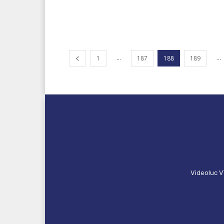
...
...
1
187
188
189
Videoluc V