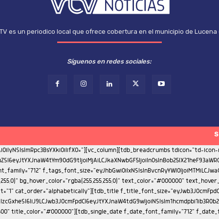
TV es un periodico local que ofrece cobertura en el municipio de Lucena
Síguenos en redes sociales:
S
ont_weight="500"][tdb_single_author_box icons_spacing="20" photo_size="eyJhbGwiOiIxMjAiLCJwb3J0cmFpdCI6IjgwIiwicGhvbmUiOiI5MCJ9" display="eyJwaG9uZSI6InJvdyJ9" tdc_css="eyJwaG9uZSI6eyJjb250ZW50LWgtYWxpZ24iOiJjb250ZW50LWhvcml6LWNlbnRlciIsImRpc3BsYXkiOiIifSwicGhvbmVfbWF4X3dpZHRoIjo3Njd9" box_padding="eyJhbGwiOiIyMCIsInBvcnRyYWl0IjoiMTUifQ==" f_auth_font_family="712" f_auth_font_weight="500" f_auth_font_size="eyJhbGwiOiIxNSIsInBvcnRyYWl0IjoiMTMifQ==" f_auth_font_line_height="1.2" f_url_font_family="712" f_url_font_size="11" f_url_font_weight="400" f_url_font_line_height="1" f_descr_font_family="712" f_descr_font_size="eyJhbGwiOiIxMyIsInBvcnRyYWl0IjoiMTEifQ==" f_descr_font_line_height="1.4" f_descr_font_weight="400" f_auth_font_transform="capitalize" photo_space="eyJhbGwiOiIyMCIsInBvcnRyYWl0IjoiMTUiLCJwaG9uZSI6IjIwIn0=" add_name_margin="eyJhbGwiOiI1cHggMCAxMHB4IDAiLCJwb3J0cmFpdCI6IjNweCAwIDhweCAwIn0="][td_flex_block_4 image_align="center" meta_info_align="bottom" color_overlay="eyJ0eXBlIjoiZ3JhZGllbnQiLCJjb2xvcjEiOiJyZ2JhKDAsMCwwLDApIiwiY29sb3IyIjoicmdiYSgwLDAsMCwwLjcpIiwibWl4ZWRDb2xvcnMiOlt7ImNvbG9yIjoicmdiYSgwLDAsMCwwLjMpIiwicGVyY2VudGFnZSI6MzV9LHsiY29sb3IiOiJyZ2JhKDAsMCwwLDApIiwicGVyY2VudGFnZSI6NTB9XSwiY3NzIjoiYmFja2dyb3VuZDogLXdlYmtpdC1saW5lYXItZ3JhZGllbnQoMGRlZyxyZ2JhKDAsMCwwLDAuNykscmdiYSgwLDAsMCwwLjMpIDM1JSxyZ2JhKDAsMCwwLDApIDUwJSxyZ2JhKDAsMCwwLDApKTtiYWNrZ3JvdW5kOiBsaW5lYXItZ3JhZGllbnQoMGRlZyxyZ2JhKDAsMCwwLDAuNykscmdiYSgwLDAsMCwwLjMpIDM1JSxyZ2JhKDAsMCwwLDApIDUwJSxyZ2JhKDAsMCwwLDApKTsiLCJjc3NQYXJhbXMiOiIwZGVnLHJnYmEoMCwwLDAsMC43KSxyZ2JhKDAsMCwwLDAuMykgMzUlLHJnYmEoMCwwLDAsMCkgNTAlLHJnYmEoMCwwLDAsMCkifQ==" image_margin="0" modules_on_row="33.33333333%" columns="33.33333333%" meta_info_align1="image" limit="3" modules_category="above" show_author2="none" show_date2="none" show_review2="none" show_com2="none" show_excerpt2="none" show_excerpt1="none" show_com1="none" show_review1="none" show_date1="none" show_author1="none" meta_info_horiz1="content-horiz-center" modules_space1="eyJhbGwiOiIwIiwicGhvbmUiOiIzIn0=" columns_gap="eyJhbGwiOiI1IiwicG9ydHJhaXQiOiIzIiwibGFuZHNjYXBlIjoiNCIsInBob25lIjoiMCJ9" image_height1="eyJhbGwiOiIxMjAiLCJwaG9uZSI6IjExMCJ9" meta_padding1="eyJhbGwiOiIxNXB4IDEwcHgiLCJwb3J0cmFpdCI6IjEwcHggNXB4IiwibGFuZHNjYXBlIjoiMTJweCA4cHgifQ==" art_title1="eyJhbGwiOiIxMHB4IDAgMCAwIiwicG9ydHJhaXQiOiI2cHggMCAwIDAiLCJsYW5kc2NhcGUiOiI4cHggMCAwIDAifQ==" cat_bg="rgba(255,255,255,0)" cat_bg_hover="rgba(255,255,255,0)" title_txt="#ffffff" all_underline_color1="" f_title1_font_family="712" f_title1_font_line_height="1.2" f_title1_font_size="eyJhbGwiOiIxNSIsInBvcnRyYWl0IjoiMTEiLCJwaG9uZSI6IjE3In0=" f_title1_font_weight="500" f_title1_font_transform="" f_cat1_font_transform="uppercase" f_cat1_font_size="eyJhbGwiOiIxMSIsInBob25lIjoiMTMifQ==" f_cat1_font_weight="500" f_cat1_font_family="712" modules_category_padding1="0" category_id="" ajax_pagination="next_prev" f_more_font_family="" f_more_font_transform="" f_more_font_weight="" sort="" tdc_css="eyJhbGwiOnsiZGlzcGxheSI6IiJ9LCJwb3J0cmFpdCI6eyJkaXNwbGF5IjoiIn0sInBvcnRyYWl0X21heF93aWR0aCI6MTAxOCwicG9ydHJhaXRfbWluX3dpZHRoIjo3NjgsInBob25lIjp7Im1hcmdpbi1ib3R0b20iOiI0MCIsImRpc3BsYXkiOiIifSwicGhvbmVfbWF4X3dpZHRoIjo3Njd9" custom_title="ARTICULOS RELACIONADOS" block_template_id="td_block_template_8" image_size="" cat_txt="#ffffff" border_color="#272d69" f_header_font_family="712" f_header_font_size="eyJhbGwiOiIxNyIsInBvcnRyYWl0IjoiMTUifQ==" f_header_font_transform="uppercase" f_header_font_weight="500" mix_type_h="color" mix_color_h="rgba(112,204,63,0.3)" pag_h_bg="#85c442" pag_h_border="#85c442" title_tag="h2"][tdb_single_comments block_template_id="td_block_template_8" border_color="#272d69" f_header_font_size="eyJhbGwiOiIxNyIsInBvcnRyYWl0IjoiMTUifQ==" f_header_font_weight="500" f_header_font_transform="uppercase" f_header_font_family="712" f_auth_font_family="712" f_auth_font_transform="capitalize" f_auth_font_weight="500" f_auth_font_size="eyJhbGwiOiIxNSIsInBvcnRyYWl0Ijo