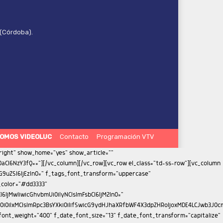
 (Córdoba).
OMOS VIDEOLUC
Contacto
Programación VTV
iMTMifQ==" f_meta_font_family="712" f_meta_font_size="11" f_meta_font_weight="400" f_descr_font_family="712" f_descr_font_size="13" f_descr_font_weight="400" f_reply_font_family="712" f_reply_font_transform="uppercase" f_frm_title_font_family="712" f_frm_title_font_weight="500" f_frm_title_font_size="eyJhbGwiOiIxNSIsInBvcnRyYWl0IjoiMTMifQ==" f_frm_title_font_transform="uppercase" f_input_font_family="712" f_input_font_size="13" f_btn_font_family="712" f_btn_font_weight="400" f_btn_font_transform="uppercase" f_btn_font_size="13" f_agreement_font_family="712" f_agreement_font_size="13" f_agreement_font_weight="400" f_input_font_weight="400" f_reply_font_weight="400" f_agreement_font_line_height="1.2" auth_h_color="#272d69" reply_h_color="#000000" form_layout="1" tdc_css="eyJhbGwiOnsiZGlzcGxheSI6IiJ9fQ=="][/vc_column][vc_column width="1/3" is_sticky="yes"][td_block_ad_box spot_img_horiz="content-horiz-center" spot_id="sidebar"][vc_empty_space height="33px"][td_flex_block_1 modules_on_row="eyJwaG9uZSI6IjEwMCUifQ==" image_floated="float_left" image_width="30" image_height="100" show_btn="none" show_excerpt="none" modules_category="above" show_date="none" show_review="none" show_com="none" show_author="none" meta_padding="eyJhbGwiOiIwIDAgMCAxNXB4IiwicG9ydHJhaXQiOiIwIDAgMCAxMHB4In0=" art_title="eyJhbGwiOiI4cHggMCAwIDAiLCJwb3J0cmFpdCI6IjVweCAwIDAgMCJ9" f_title_font_family="712" f_title_font_size="eyJhbGwiOiIxNSIsInBvcnRyYWl0IjoiMTEifQ==" f_title_font_weight="400" f_title_font_line_height="1.2" title_txt="#000000" cat_bg="rgba(255,255,255,0)" cat_bg_hover="rgba(255,255,255,0)" f_cat_font_family="712" f_cat_font_transform="uppercase" f_cat_font_weight="400" f_cat_font_size="11" modules_category_padding="0" all_modules_space="eyJhbGwiOiIyNCIsInBvcnRyYWl0IjoiMTUiLCJsYW5kc2NhcGUiOiIyMCJ9" category_id="" ajax_pagination="load_more" sort="" title_txt_hover="#272d69" tdc_css="eyJwaG9uZSI6eyJtYXJnaW4tYm90dG9tIjoiNDAiLCJkaXNwbGF5IjoiIn0sInBob25lX21heF93aWR0aCI6NzY3LCJhbGwiOnsiZGlzcGxheSI6IiJ9LCJwb3J0cmFpdCI6eyJ