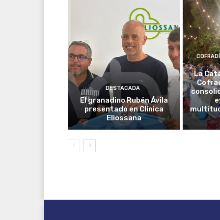
COFRAD
La Cat
Cofrad
DESTACADA
consoli
El granadino Rubén Ávila
e
presentado en Clínica
multitud
Eliossana