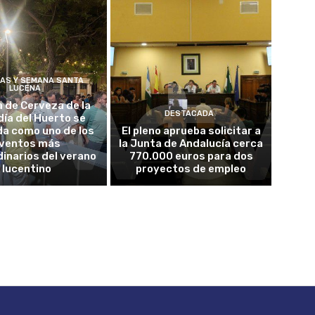
ÍAS Y SEMANA SANTA
LUCENA
a de Cerveza de la
DESTACADA
ía del Huerto se
da como uno de los
El pleno aprueba solicitar a
ventos más
la Junta de Andalucía cerca
inarios del verano
770.000 euros para dos
lucentino
proyectos de empleo