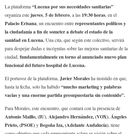
“Lucena por sus necesidades sanitarias”
La plataforma
jueves
5 de febrero
19:30 horas
organiza este
,
, a las
, en el
Palacio Erisana
representantes políticos y
, un encuentro entre
la ciudadanía a fin de someter a debate el estado de la
sanidad en Lucena.
Una cita, que según este colectivo, servirá
para despejar dudas e incógnitas sobre las mejoras sanitarias de la
fundamentalmente en torno al anunciado nuevo plan
ciudad,
funcional del futuro hospital de Lucena.
Javier Morales
El portavoz de la plataforma,
ha insistido en que,
“mucho marketing y palabras
hasta la fecha, solo ha habido
vacías y una enorme partida presupuestaria sin contenido”.
Para Morales, este encuentro, que contará con la presencia de
Antonio Maillo, (IU)
Alejandro Hernández, (VOX)
Ángeles
,
,
Prieto, (PSOE)
Begoña Iza, (Adelante Andalucía)
y
, tiene
como objetivo que cada representante aclare su visión sobre el