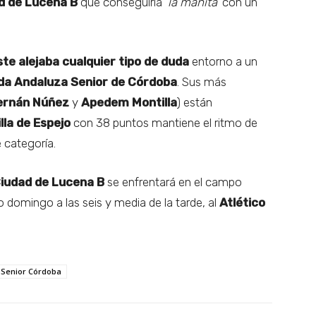
d de Lucena B
que conseguiría
‘la manita’
con un
leste alejaba cualquier tipo de duda
entorno a un
a Andaluza Senior de Córdoba
. Sus más
ernán Núñez
y
Apedem Montilla
) están
illa de Espejo
con 38 puntos mantiene el ritmo de
 categoría.
iudad de Lucena B
se enfrentará en el campo
o domingo a las seis y media de la tarde, al
Atlético
Senior Córdoba