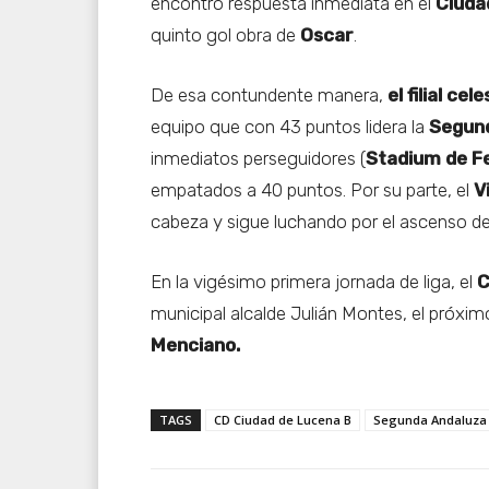
encontró respuesta inmediata en el
Ciuda
quinto gol obra de
Oscar
.
De esa contundente manera,
el filial ce
equipo que con 43 puntos lidera la
Segund
inmediatos perseguidores (
Stadium de F
empatados a 40 puntos. Por su parte, el
V
cabeza y sigue luchando por el ascenso de
En la vigésimo primera jornada de liga, el
C
municipal alcalde Julián Montes, el próxim
Menciano.
TAGS
CD Ciudad de Lucena B
Segunda Andaluza 