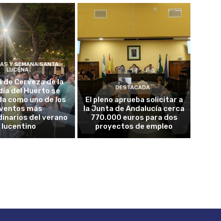
ÍAS Y SEMANA SANTA
LUCENA
a de Cerveza de la
DESTACADA
ía del Huerto se
da como uno de los
El pleno aprueba solicitar a
ventos más
la Junta de Andalucía cerca
inarios del verano
770.000 euros para dos
lucentino
proyectos de empleo