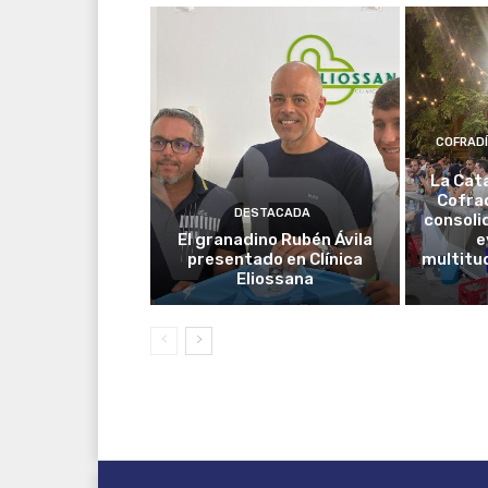
COFRAD
La Cat
Cofrad
DESTACADA
consoli
El granadino Rubén Ávila
e
presentado en Clínica
multitud
Eliossana