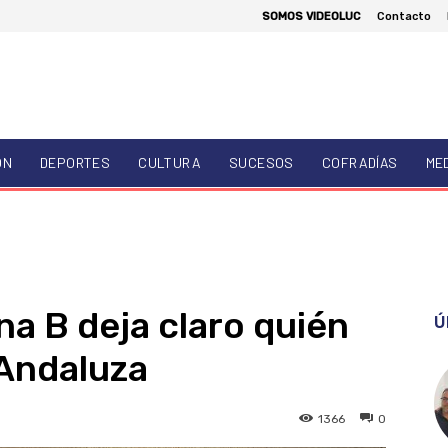
SOMOS VIDEOLUC
Contacto
ÓN
DEPORTES
CULTURA
SUCESOS
COFRADÍAS
ME
na B deja claro quién
Ú
ª Andaluza
1366
0