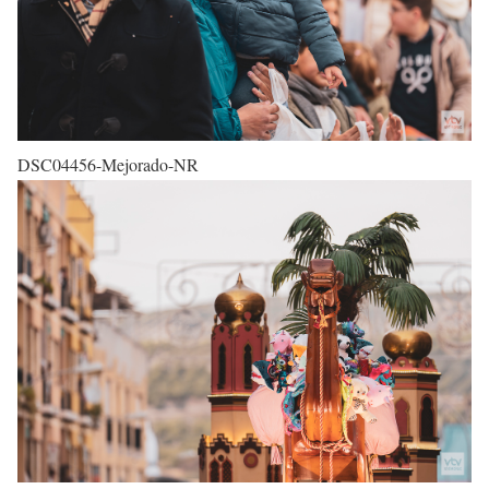
DSC04456-Mejorado-NR