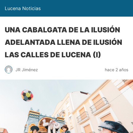
Lucena Noticias
UNA CABALGATA DE LA ILUSIÓN
ADELANTADA LLENA DE ILUSIÓN
LAS CALLES DE LUCENA (I)
JR Jiménez
hace 2 años