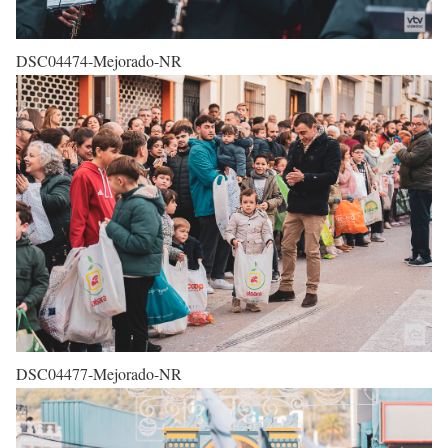
DSC04474-Mejorado-NR
DSC04477-Mejorado-NR