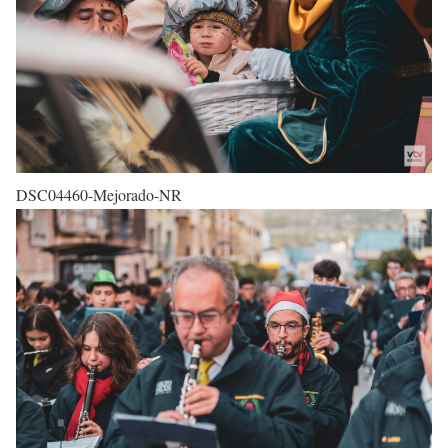
DSC04460-Mejorado-NR