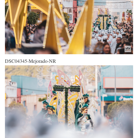
DSC04345-Mejorado-NR