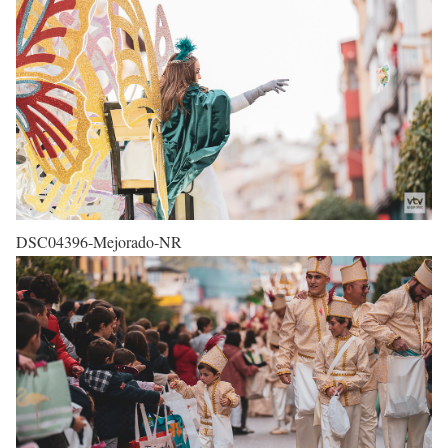
DSC04396-Mejorado-NR