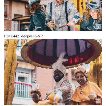
DSC04421-Mejorado-NR