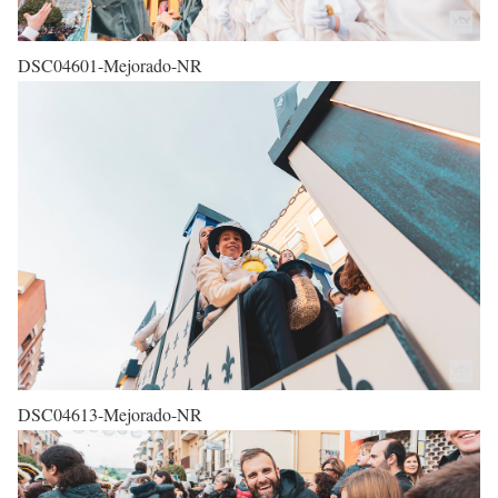
DSC04601-Mejorado-NR
DSC04613-Mejorado-NR