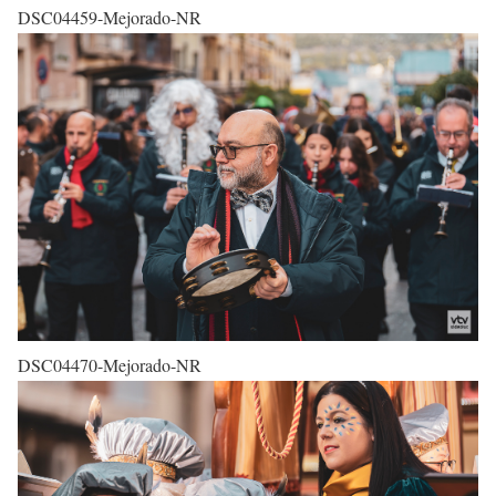
DSC04459-Mejorado-NR
DSC04470-Mejorado-NR