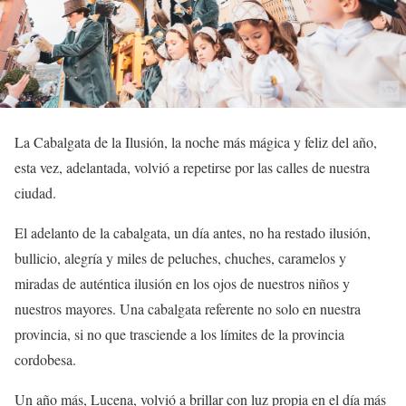
La Cabalgata de la Ilusión, la noche más mágica y feliz del año,
esta vez, adelantada, volvió a repetirse por las calles de nuestra
ciudad.
El adelanto de la cabalgata, un día antes, no ha restado ilusión,
bullicio, alegría y miles de peluches, chuches, caramelos y
miradas de auténtica ilusión en los ojos de nuestros niños y
nuestros mayores. Una cabalgata referente no solo en nuestra
provincia, si no que trasciende a los límites de la provincia
cordobesa.
Un año más, Lucena, volvió a brillar con luz propia en el día más