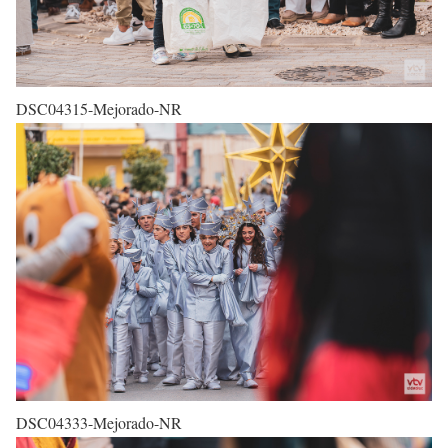
DSC04315-Mejorado-NR
DSC04333-Mejorado-NR