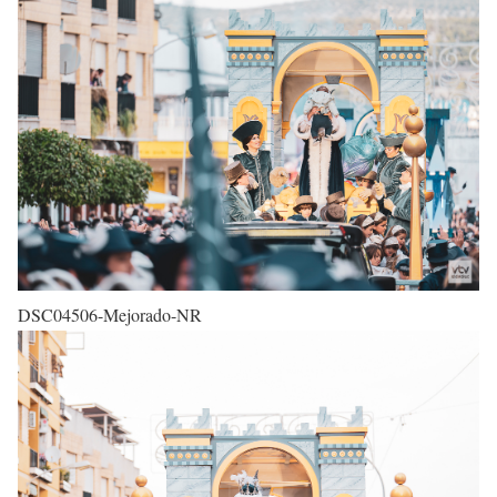
DSC04506-Mejorado-NR