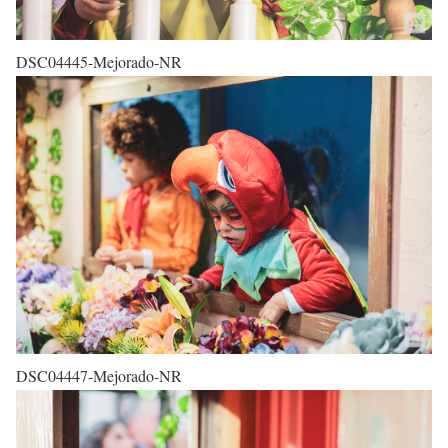
DSC04445-Mejorado-NR
DSC04447-Mejorado-NR