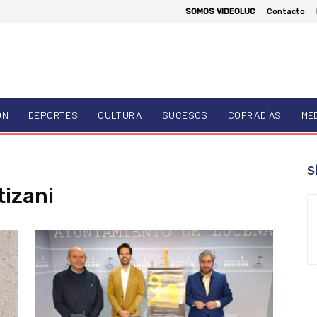
SOMOS VIDEOLUC
Contacto
ÓN
DEPORTES
CULTURA
SUCESOS
COFRADÍAS
ME
S
izani