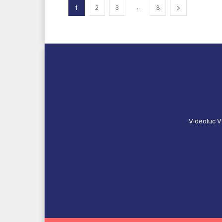
...
1
2
3
8
Videoluc V