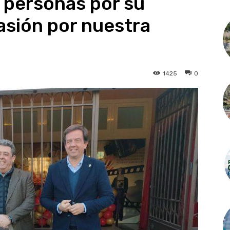
 personas por su
pasión por nuestra
1425
0