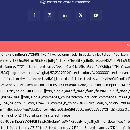
Síguenos en redes sociales:
S
ont_weight="500"][tdb_single_author_box icons_spacing="20" photo_size="eyJhbGwiOiIxMjAiLCJwb3J0cmFpdCI6IjgwIiwicGhvbmUiOiI5MCJ9" display="eyJwaG9uZSI6InJvdyJ9" tdc_css="eyJwaG9uZSI6eyJjb250ZW50LWgtYWxpZ24iOiJjb250ZW50LWhvcml6LWNlbnRlciIsImRpc3BsYXkiOiIifSwicGhvbmVfbWF4X3dpZHRoIjo3Njd9" box_padding="eyJhbGwiOiIyMCIsInBvcnRyYWl0IjoiMTUifQ==" f_auth_font_family="712" f_auth_font_weight="500" f_auth_font_size="eyJhbGwiOiIxNSIsInBvcnRyYWl0IjoiMTMifQ==" f_auth_font_line_height="1.2" f_url_font_family="712" f_url_font_size="11" f_url_font_weight="400" f_url_font_line_height="1" f_descr_font_family="712" f_descr_font_size="eyJhbGwiOiIxMyIsInBvcnRyYWl0IjoiMTEifQ==" f_descr_font_line_height="1.4" f_descr_font_weight="400" f_auth_font_transform="capitalize" photo_space="eyJhbGwiOiIyMCIsInBvcnRyYWl0IjoiMTUiLCJwaG9uZSI6IjIwIn0=" add_name_margin="eyJhbGwiOiI1cHggMCAxMHB4IDAiLCJwb3J0cmFpdCI6IjNweCAwIDhweCAwIn0="][td_flex_block_4 image_align="center" meta_info_align="bottom" color_overlay="eyJ0eXBlIjoiZ3JhZGllbnQiLCJjb2xvcjEiOiJyZ2JhKDAsMCwwLDApIiwiY29sb3IyIjoicmdiYSgwLDAsMCwwLjcpIiwibWl4ZWRDb2xvcnMiOlt7ImNvbG9yIjoicmdiYSgwLDAsMCwwLjMpIiwicGVyY2VudGFnZSI6MzV9LHsiY29sb3IiOiJyZ2JhKDAsMCwwLDApIiwicGVyY2VudGFnZSI6NTB9XSwiY3NzIjoiYmFja2dyb3VuZDogLXdlYmtpdC1saW5lYXItZ3JhZGllbnQoMGRlZyxyZ2JhKDAsMCwwLDAuNykscmdiYSgwLDAsMCwwLjMpIDM1JSxyZ2JhKDAsMCwwLDApIDUwJSxyZ2JhKDAsMCwwLDApKTtiYWNrZ3JvdW5kOiBsaW5lYXItZ3JhZGllbnQoMGRlZyxyZ2JhKDAsMCwwLDAuNykscmdiYSgwLDAsMCwwLjMpIDM1JSxyZ2JhKDAsMCwwLDApIDUwJSxyZ2JhKDAsMCwwLDApKTsiLCJjc3NQYXJhbXMiOiIwZGVnLHJnYmEoMCwwLDAsMC43KSxyZ2JhKDAsMCwwLDAuMykgMzUlLHJnYmEoMCwwLDAsMCkgNTAlLHJnYmEoMCwwLDAsMCkifQ==" image_margin="0" modules_on_row="33.33333333%" columns="33.33333333%" meta_info_align1="image" limit="3" modules_category="above" show_author2="none" show_date2="none" show_review2="none" show_com2="none" show_excerpt2="none" show_excerpt1="none" show_com1="none" show_review1="none" show_date1="none" show_author1="none" meta_info_horiz1="content-horiz-center" modules_space1="eyJhbGwiOiIwIiwicGhvbmUiOiIzIn0=" columns_gap="eyJhbGwiOiI1IiwicG9ydHJhaXQiOiIzIiwibGFuZHNjYXBlIjoiNCIsInBob25lIjoiMCJ9" image_height1="eyJhbGwiOiIxMjAiLCJwaG9uZSI6IjExMCJ9" meta_padding1="eyJhbGwiOiIxNXB4IDEwcHgiLCJwb3J0cmFpdCI6IjEwcHggNXB4IiwibGFuZHNjYXBlIjoiMTJweCA4cHgifQ==" art_title1="eyJhbGwiOiIxMHB4IDAgMCAwIiwicG9ydHJhaXQiOiI2cHggMCAwIDAiLCJsYW5kc2NhcGUiOiI4cHggMCAwIDAifQ==" cat_bg="rgba(255,255,255,0)" cat_bg_hover="rgba(255,255,255,0)" title_txt="#ffffff" all_underline_color1="" f_title1_font_family="712" f_title1_font_line_height="1.2" f_title1_font_size="eyJhbGwiOiIxNSIsInBvcnRyYWl0IjoiMTEiLCJwaG9uZSI6IjE3In0=" f_title1_font_weight="500" f_title1_font_transform="" f_cat1_font_transform="uppercase" f_cat1_font_size="eyJhbGwiOiIxMSIsInBob25lIjoiMTMifQ==" f_cat1_font_weight="500" f_cat1_font_family="712" modules_category_padding1="0" category_id="" ajax_pagination="next_prev" f_more_font_family="" f_more_font_transform="" f_more_font_weight="" sort="" tdc_css="eyJhbGwiOnsiZGlzcGxheSI6IiJ9LCJwb3J0cmFpdCI6eyJkaXNwbGF5IjoiIn0sInBvcnRyYWl0X21heF93aWR0aCI6MTAxOCwicG9ydHJhaXRfbWluX3dpZHRoIjo3NjgsInBob25lIjp7Im1hcmdpbi1ib3R0b20iOiI0MCIsImRpc3BsYXkiOiIifSwicGhvbmVfbWF4X3dpZHRoIjo3Njd9" custom_title="ARTICULOS RELACIONADOS" block_template_id="td_block_template_8" image_size="" cat_txt="#ffffff" border_color="#272d69" f_header_font_family="712" f_header_font_size="eyJhbGwiOiIxNyIsInBvcnRyYWl0IjoiMTUifQ==" f_header_font_transform="uppercase" f_header_font_weight="500" mix_type_h="color" mix_color_h="rgba(112,204,63,0.3)" pag_h_bg="#85c442" pag_h_border="#85c442" title_tag="h2"][tdb_single_comments block_template_id="td_block_template_8" border_color="#272d69" f_header_font_size="eyJhbGwiOiIxNyIsInBvcnRyYWl0IjoiMTUifQ==" f_header_font_weight="500" f_header_font_transform="uppercase" f_header_font_family="712" f_auth_font_family="712" f_auth_font_transform="capitalize" f_auth_font_weight="500" f_auth_font_size="eyJhbGwiOiIxNSIsInBvcnRyYWl0Ijo