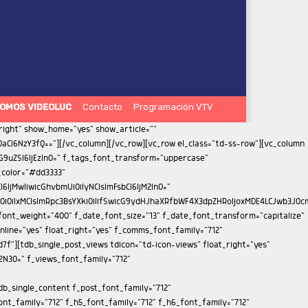
OMOS VIDEOLUC
Contacto
Programación VTV
iMTMifQ==" f_meta_font_family="712" f_meta_font_size="11" f_meta_font_weight="400" f_descr_font_family="712" f_descr_font_size="13" f_descr_font_weight="400" f_reply_font_family="712" f_reply_font_transform="uppercase" f_frm_title_font_family="712" f_frm_title_font_weight="500" f_frm_title_font_size="eyJhbGwiOiIxNSIsInBvcnRyYWl0IjoiMTMifQ==" f_frm_title_font_transform="uppercase" f_input_font_family="712" f_input_font_size="13" f_btn_font_family="712" f_btn_font_weight="400" f_btn_font_transform="uppercase" f_btn_font_size="13" f_agreement_font_family="712" f_agreement_font_size="13" f_agreement_font_weight="400" f_input_font_weight="400" f_reply_font_weight="400" f_agreement_font_line_height="1.2" auth_h_color="#272d69" reply_h_color="#000000" form_layout="1" tdc_css="eyJhbGwiOnsiZGlzcGxheSI6IiJ9fQ=="][/vc_column][vc_column width="1/3" is_sticky="yes"][td_block_ad_box spot_img_horiz="content-horiz-center" spot_id="sidebar"][vc_empty_space height="33px"][td_flex_block_1 modules_on_row="eyJwaG9uZSI6IjEwMCUifQ==" image_floated="float_left" image_width="30" image_height="100" show_btn="none" show_excerpt="none" modules_category="above" show_date="none" show_review="none" show_com="none" show_author="none" meta_padding="eyJhbGwiOiIwIDAgMCAxNXB4IiwicG9ydHJhaXQiOiIwIDAgMCAxMHB4In0=" art_title="eyJhbGwiOiI4cHggMCAwIDAiLCJwb3J0cmFpdCI6IjVweCAwIDAgMCJ9" f_title_font_family="712" f_title_font_size="eyJhbGwiOiIxNSIsInBvcnRyYWl0IjoiMTEifQ==" f_title_font_weight="400" f_title_font_line_height="1.2" title_txt="#000000" cat_bg="rgba(255,255,255,0)" cat_bg_hover="rgba(255,255,255,0)" f_cat_font_family="712" f_cat_font_transform="uppercase" f_cat_font_weight="400" f_cat_font_size="11" modules_category_padding="0" all_modules_space="eyJhbGwiOiIyNCIsInBvcnRyYWl0IjoiMTUiLCJsYW5kc2NhcGUiOiIyMCJ9" category_id="" ajax_pagination="load_more" sort="" title_txt_hover="#272d69" tdc_css="eyJwaG9uZSI6eyJtYXJnaW4tYm90dG9tIjoiNDAiLCJkaXNwbGF5IjoiIn0sInBob25lX21heF93aWR0aCI6NzY3LCJhbGwiOnsiZGlzcGxheSI6IiJ9LCJwb3J0cmFpdCI6eyJ