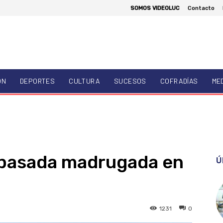
SOMOS VIDEOLUC
Contacto
ÓN
DEPORTES
CULTURA
SUCESOS
COFRADÍAS
ME
 pasada madrugada en
Ú
1231
0