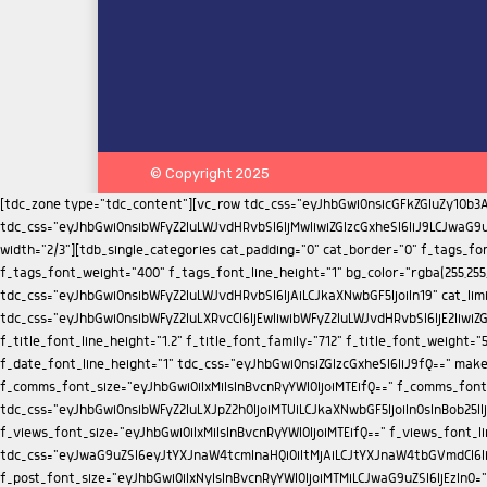
© Copyright 2025
[tdc_zone type="tdc_content"][vc_row tdc_css="eyJhbGwiOnsicGFkZGluZy10b3AiOiIyNSIsImRpc3BsYXkiOiIifX0="][vc_column][tdb_breadcrumbs tdicon="td-icon-right" show_home="yes" show_article="" tdc_css="eyJhbGwiOnsibWFyZ2luLWJvdHRvbSI6IjMwIiwiZGlzcGxheSI6IiJ9LCJwaG9uZSI6eyJtYXJnaW4tYm90dG9tIjoiMjAiLCJkaXNwbGF5IjoiIn0sInBob25lX21heF93aWR0aCI6NzY3fQ=="][/vc_column][/vc_row][vc_row el_class="td-ss-row"][vc_column width="2/3"][tdb_single_categories cat_padding="0" cat_border="0" f_tags_font_family="712" f_tags_font_size="eyJhbGwiOiIxNSIsInBvcnRyYWl0IjoiMTMiLCJwaG9uZSI6IjEzIn0=" f_tags_font_transform="uppercase" f_tags_font_weight="400" f_tags_font_line_height="1" bg_color="rgba(255,255,255,0)" bg_hover_color="rgba(255,255,255,0)" text_color="#000000" text_hover_color="#dd3333" tdc_css="eyJhbGwiOnsibWFyZ2luLWJvdHRvbSI6IjAiLCJkaXNwbGF5IjoiIn19" cat_limit="1" cat_order="alphabetically"][tdb_title f_title_font_size="eyJwb3J0cmFpdCI6IjMwIiwicGhvbmUiOiIyNCIsImFsbCI6IjM2In0=" tdc_css="eyJhbGwiOnsibWFyZ2luLXRvcCI6IjEwIiwibWFyZ2luLWJvdHRvbSI6IjE2IiwiZGlzcGxheSI6IiJ9LCJwb3J0cmFpdCI6eyJtYXJnaW4tdG9wIjoiNSIsIm1hcmdpbi1ib3R0b20iOiIxMCIsImRpc3BsYXkiOiIifSwicG9ydHJhaXRfbWF4X3dpZHRoIjoxMDE4LCJwb3J0cmFpdF9taW5fd2lkdGgiOjc2OCwicGhvbmUiOnsibWFyZ2luLXRvcCI6IjUiLCJtYXJnaW4tYm90dG9tIjoiMTAiLCJkaXNwbGF5IjoiIn0sInBob25lX21heF93aWR0aCI6NzY3fQ==" f_title_font_line_height="1.2" f_title_font_family="712" f_title_font_weight="500" title_color="#000000"][tdb_single_date f_date_font_family="712" f_date_font_weight="400" f_date_font_size="13" f_date_font_transform="capitalize" f_date_font_line_height="1" tdc_css="eyJhbGwiOnsiZGlzcGxheSI6IiJ9fQ==" make_inline="yes"][tdb_single_comments_count tdicon="td-icon-comments" make_inline="yes" float_right="yes" f_comms_font_family="712" f_comms_font_size="eyJhbGwiOiIxMiIsInBvcnRyYWl0IjoiMTEifQ==" f_comms_font_line_height="2" icon_size="10" comms_h_color="#008d7f" icon_h_color="#008d7f"][tdb_single_post_views tdicon="td-icon-views" float_right="yes" tdc_css="eyJhbGwiOnsibWFyZ2luLXJpZ2h0IjoiMTUiLCJkaXNwbGF5IjoiIn0sInBob25lIjp7Im1hcmdpbi1yaWdodCI6IjEwIiwiZGlzcGxheSI6IiJ9LCJwaG9uZV9tYXhfd2lkdGgiOjc2N30=" f_views_font_family="712" f_views_font_size="eyJhbGwiOiIxMiIsInBvcnRyYWl0IjoiMTEifQ==" f_views_font_line_height="2"][tdb_single_featured_image tdc_css="eyJwaG9uZSI6eyJtYXJnaW4tcmlnaHQiOiItMjAiLCJtYXJnaW4tbGVmdCI6Ii0yMCIsImRpc3BsYXkiOiIifSwicGhvbmVfbWF4X3dpZHRoIjo3Njd9" lightbox="yes"][tdb_single_content f_post_font_family="712" f_post_font_size="eyJhbGwiOiIxNyIsInBvcnRyYWl0IjoiMTMiLCJwaG9uZSI6IjEzIn0=" f_h1_font_family="712" f_h2_font_family="712" f_h3_font_family="712" f_h4_font_family="712" f_h5_font_family="712" f_h6_font_family="712" f_list_font_family="712" f_list_font_size="15" f_bq_font_family="712" f_h3_font_weight="500" f_h2_font_weight="400" f_h1_font_weight="500" f_h4_font_weight="500" f_h5_font_weight="500" f_h6_font_weight="500" f_h2_font_size="23" f_post_font_weight="300" f_h2_font_spacing="0"][tdb_single_via via_h_bg="#008d7f" via_border_h_color="#008d7f"][tdb_single_source src_h_bg="#008d7f" src_border_h_color="#008d7f"][tdb_single_tags tags_h_bg="#008d7f" tags_border_h_color="#008d7f"][vc_separator tdc_css="eyJhbGwiOnsibWFyZ2luLXRvcCI6IjI4IiwibWFyZ2luLWJvdHRvbSI6IjIwIiwiZGlzcGxheSI6IiJ9LCJwaG9uZSI6eyJkaXNwbGF5IjoiIn0sInBob25lX21heF93aWR0aCI6NzY3fQ=="][tdb_single_post_share tdc_css="eyJhbGwiOnsiZGlzcGxheSI6IiJ9fQ==" like_share_style="style17" like="yes"][vc_separator tdc_css="eyJhbGwiOnsibWFyZ2luLWJvdHRvbSI6IjMwIiwiZGlzcGxheSI6IiJ9LCJwaG9uZSI6eyJkaXNwbGF5IjoiIn0sInBob25lX21heF93aWR0aCI6NzY3fQ=="][tdb_single_next_prev tdc_css="eyJhbGwiOnsibWFyZ2luLWJvdHRvbSI6IjQzIiwiZGlzcGxheSI6IiJ9fQ==" f_inf_font_family="712" f_inf_font_size="15" f_inf_font_transform="uppercase" f_art_font_family="712" f_art_font_size="eyJhbGwiOiIxMiIsInBob25lIjoiMTMifQ==" f_art_font_weight="400" f_art_font_line_height="eyJhbGwiOiIxLjQiLCJwaG9uZSI6IjEuMiJ9" post_color="#000000" post_hover_color="#272d69" info_color="#272d69" f_inf_f