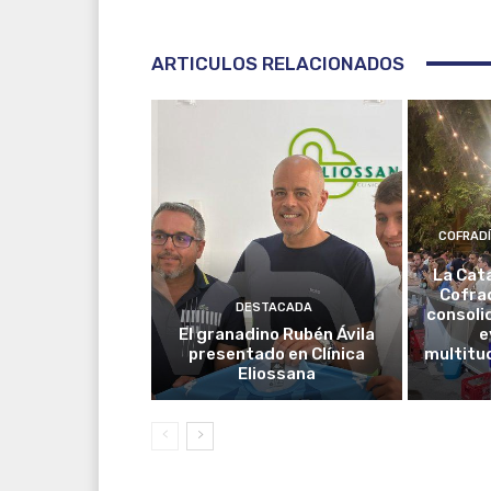
ARTICULOS RELACIONADOS
COFRAD
La Cat
Cofrad
DESTACADA
consoli
El granadino Rubén Ávila
e
presentado en Clínica
multitud
Eliossana