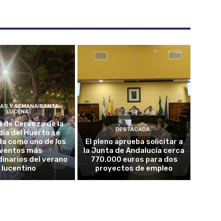
ÍAS Y SEMANA SANTA
LUCENA
a de Cerveza de la
DESTACADA
ía del Huerto se
da como uno de los
El pleno aprueba solicitar a
ventos más
la Junta de Andalucía cerca
inarios del verano
770.000 euros para dos
lucentino
proyectos de empleo