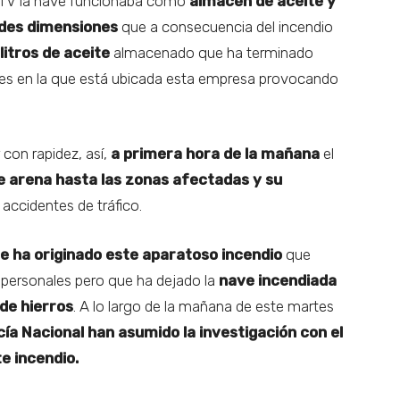
 TV la nave funcionaba como
almacén de aceite y
ndes dimensiones
que a consecuencia del incendio
litros de aceite
almacenado que ha terminado
lles en la que está ubicada esta empresa provocando
con rapidez, así,
a primera hora de la mañana
el
e arena hasta las zonas afectadas y su
s accidentes de tráfico.
e ha originado este aparatoso incendio
que
ersonales pero que ha dejado la
nave incendiada
de hierros
. A lo largo de la mañana de este martes
cía Nacional han asumido la investigación con el
te incendio.