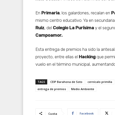
En
Primaria
, los galardones, recaían en
P
mismo centro educativo. Ya en secundaria,
Ruiz
, del
Colegio La Purísima
y el segun
Campoamor.
Esta entrega de premios ha sido la antes
proyecto, entre ellas el
Hacking
que permit
vuelo en el término municipal, aumentando
TAGS
CEIP Barahona de Soto
cernícalo primilla
entrega de premios
Medio Ambiente
Facebook
Cuota