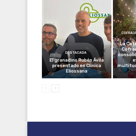
COFRAD
La Cat
Cofrad
DESTACADA
consoli
El granadino Rubén Ávila
e
presentado en Clínica
multitud
Eliossana