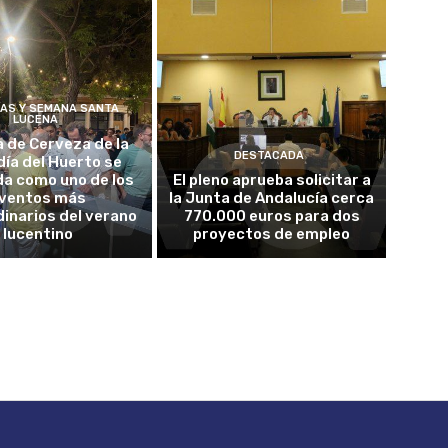
ÍAS Y SEMANA SANTA
LUCENA
a de Cerveza de la
DESTACADA
ía del Huerto se
da como uno de los
El pleno aprueba solicitar a
ventos más
la Junta de Andalucía cerca
inarios del verano
770.000 euros para dos
lucentino
proyectos de empleo