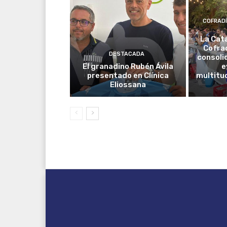
COFRAD
La Cat
Cofrad
DESTACADA
consoli
El granadino Rubén Ávila
e
presentado en Clínica
multitud
Eliossana