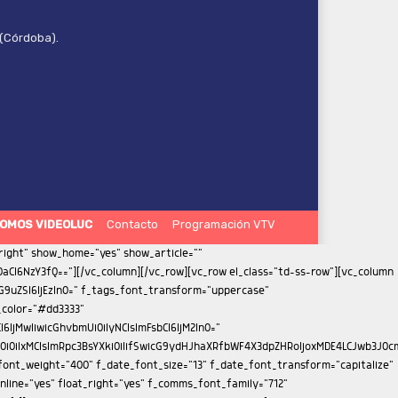
 (Córdoba).
OMOS VIDEOLUC
Contacto
Programación VTV
iMTMifQ==" f_meta_font_family="712" f_meta_font_size="11" f_meta_font_weight="400" f_descr_font_family="712" f_descr_font_size="13" f_descr_font_weight="400" f_reply_font_family="712" f_reply_font_transform="uppercase" f_frm_title_font_family="712" f_frm_title_font_weight="500" f_frm_title_font_size="eyJhbGwiOiIxNSIsInBvcnRyYWl0IjoiMTMifQ==" f_frm_title_font_transform="uppercase" f_input_font_family="712" f_input_font_size="13" f_btn_font_family="712" f_btn_font_weight="400" f_btn_font_transform="uppercase" f_btn_font_size="13" f_agreement_font_family="712" f_agreement_font_size="13" f_agreement_font_weight="400" f_input_font_weight="400" f_reply_font_weight="400" f_agreement_font_line_height="1.2" auth_h_color="#272d69" reply_h_color="#000000" form_layout="1" tdc_css="eyJhbGwiOnsiZGlzcGxheSI6IiJ9fQ=="][/vc_column][vc_column width="1/3" is_sticky="yes"][td_block_ad_box spot_img_horiz="content-horiz-center" spot_id="sidebar"][vc_empty_space height="33px"][td_flex_block_1 modules_on_row="eyJwaG9uZSI6IjEwMCUifQ==" image_floated="float_left" image_width="30" image_height="100" show_btn="none" show_excerpt="none" modules_category="above" show_date="none" show_review="none" show_com="none" show_author="none" meta_padding="eyJhbGwiOiIwIDAgMCAxNXB4IiwicG9ydHJhaXQiOiIwIDAgMCAxMHB4In0=" art_title="eyJhbGwiOiI4cHggMCAwIDAiLCJwb3J0cmFpdCI6IjVweCAwIDAgMCJ9" f_title_font_family="712" f_title_font_size="eyJhbGwiOiIxNSIsInBvcnRyYWl0IjoiMTEifQ==" f_title_font_weight="400" f_title_font_line_height="1.2" title_txt="#000000" cat_bg="rgba(255,255,255,0)" cat_bg_hover="rgba(255,255,255,0)" f_cat_font_family="712" f_cat_font_transform="uppercase" f_cat_font_weight="400" f_cat_font_size="11" modules_category_padding="0" all_modules_space="eyJhbGwiOiIyNCIsInBvcnRyYWl0IjoiMTUiLCJsYW5kc2NhcGUiOiIyMCJ9" category_id="" ajax_pagination="load_more" sort="" title_txt_hover="#272d69" tdc_css="eyJwaG9uZSI6eyJtYXJnaW4tYm90dG9tIjoiNDAiLCJkaXNwbGF5IjoiIn0sInBob25lX21heF93aWR0aCI6NzY3LCJhbGwiOnsiZGlzcGxheSI6IiJ9LCJwb3J0cmFpdCI6eyJ