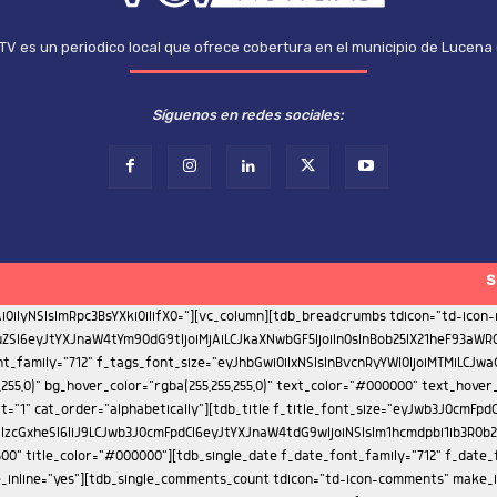
TV es un periodico local que ofrece cobertura en el municipio de Lucena
Síguenos en redes sociales:
S
ont_weight="500"][tdb_single_author_box icons_spacing="20" photo_size="eyJhbGwiOiIxMjAiLCJwb3J0cmFpdCI6IjgwIiwicGhvbmUiOiI5MCJ9" display="eyJwaG9uZSI6InJvdyJ9" tdc_css="eyJwaG9uZSI6eyJjb250ZW50LWgtYWxpZ24iOiJjb250ZW50LWhvcml6LWNlbnRlciIsImRpc3BsYXkiOiIifSwicGhvbmVfbWF4X3dpZHRoIjo3Njd9" box_padding="eyJhbGwiOiIyMCIsInBvcnRyYWl0IjoiMTUifQ==" f_auth_font_family="712" f_auth_font_weight="500" f_auth_font_size="eyJhbGwiOiIxNSIsInBvcnRyYWl0IjoiMTMifQ==" f_auth_font_line_height="1.2" f_url_font_family="712" f_url_font_size="11" f_url_font_weight="400" f_url_font_line_height="1" f_descr_font_family="712" f_descr_font_size="eyJhbGwiOiIxMyIsInBvcnRyYWl0IjoiMTEifQ==" f_descr_font_line_height="1.4" f_descr_font_weight="400" f_auth_font_transform="capitalize" photo_space="eyJhbGwiOiIyMCIsInBvcnRyYWl0IjoiMTUiLCJwaG9uZSI6IjIwIn0=" add_name_margin="eyJhbGwiOiI1cHggMCAxMHB4IDAiLCJwb3J0cmFpdCI6IjNweCAwIDhweCAwIn0="][td_flex_block_4 image_align="center" meta_info_align="bottom" color_overlay="eyJ0eXBlIjoiZ3JhZGllbnQiLCJjb2xvcjEiOiJyZ2JhKDAsMCwwLDApIiwiY29sb3IyIjoicmdiYSgwLDAsMCwwLjcpIiwibWl4ZWRDb2xvcnMiOlt7ImNvbG9yIjoicmdiYSgwLDAsMCwwLjMpIiwicGVyY2VudGFnZSI6MzV9LHsiY29sb3IiOiJyZ2JhKDAsMCwwLDApIiwicGVyY2VudGFnZSI6NTB9XSwiY3NzIjoiYmFja2dyb3VuZDogLXdlYmtpdC1saW5lYXItZ3JhZGllbnQoMGRlZyxyZ2JhKDAsMCwwLDAuNykscmdiYSgwLDAsMCwwLjMpIDM1JSxyZ2JhKDAsMCwwLDApIDUwJSxyZ2JhKDAsMCwwLDApKTtiYWNrZ3JvdW5kOiBsaW5lYXItZ3JhZGllbnQoMGRlZyxyZ2JhKDAsMCwwLDAuNykscmdiYSgwLDAsMCwwLjMpIDM1JSxyZ2JhKDAsMCwwLDApIDUwJSxyZ2JhKDAsMCwwLDApKTsiLCJjc3NQYXJhbXMiOiIwZGVnLHJnYmEoMCwwLDAsMC43KSxyZ2JhKDAsMCwwLDAuMykgMzUlLHJnYmEoMCwwLDAsMCkgNTAlLHJnYmEoMCwwLDAsMCkifQ==" image_margin="0" modules_on_row="33.33333333%" columns="33.33333333%" meta_info_align1="image" limit="3" modules_category="above" show_author2="none" show_date2="none" show_review2="none" show_com2="none" show_excerpt2="none" show_excerpt1="none" show_com1="none" show_review1="none" show_date1="none" show_author1="none" meta_info_horiz1="content-horiz-center" modules_space1="eyJhbGwiOiIwIiwicGhvbmUiOiIzIn0=" columns_gap="eyJhbGwiOiI1IiwicG9ydHJhaXQiOiIzIiwibGFuZHNjYXBlIjoiNCIsInBob25lIjoiMCJ9" image_height1="eyJhbGwiOiIxMjAiLCJwaG9uZSI6IjExMCJ9" meta_padding1="eyJhbGwiOiIxNXB4IDEwcHgiLCJwb3J0cmFpdCI6IjEwcHggNXB4IiwibGFuZHNjYXBlIjoiMTJweCA4cHgifQ==" art_title1="eyJhbGwiOiIxMHB4IDAgMCAwIiwicG9ydHJhaXQiOiI2cHggMCAwIDAiLCJsYW5kc2NhcGUiOiI4cHggMCAwIDAifQ==" cat_bg="rgba(255,255,255,0)" cat_bg_hover="rgba(255,255,255,0)" title_txt="#ffffff" all_underline_color1="" f_title1_font_family="712" f_title1_font_line_height="1.2" f_title1_font_size="eyJhbGwiOiIxNSIsInBvcnRyYWl0IjoiMTEiLCJwaG9uZSI6IjE3In0=" f_title1_font_weight="500" f_title1_font_transform="" f_cat1_font_transform="uppercase" f_cat1_font_size="eyJhbGwiOiIxMSIsInBob25lIjoiMTMifQ==" f_cat1_font_weight="500" f_cat1_font_family="712" modules_category_padding1="0" category_id="" ajax_pagination="next_prev" f_more_font_family="" f_more_font_transform="" f_more_font_weight="" sort="" tdc_css="eyJhbGwiOnsiZGlzcGxheSI6IiJ9LCJwb3J0cmFpdCI6eyJkaXNwbGF5IjoiIn0sInBvcnRyYWl0X21heF93aWR0aCI6MTAxOCwicG9ydHJhaXRfbWluX3dpZHRoIjo3NjgsInBob25lIjp7Im1hcmdpbi1ib3R0b20iOiI0MCIsImRpc3BsYXkiOiIifSwicGhvbmVfbWF4X3dpZHRoIjo3Njd9" custom_title="ARTICULOS RELACIONADOS" block_template_id="td_block_template_8" image_size="" cat_txt="#ffffff" border_color="#272d69" f_header_font_family="712" f_header_font_size="eyJhbGwiOiIxNyIsInBvcnRyYWl0IjoiMTUifQ==" f_header_font_transform="uppercase" f_header_font_weight="500" mix_type_h="color" mix_color_h="rgba(112,204,63,0.3)" pag_h_bg="#85c442" pag_h_border="#85c442" title_tag="h2"][tdb_single_comments block_template_id="td_block_template_8" border_color="#272d69" f_header_font_size="eyJhbGwiOiIxNyIsInBvcnRyYWl0IjoiMTUifQ==" f_header_font_weight="500" f_header_font_transform="uppercase" f_header_font_family="712" f_auth_font_family="712" f_auth_font_transform="capitalize" f_auth_font_weight="500" f_auth_font_size="eyJhbGwiOiIxNSIsInBvcnRyYWl0Ijo