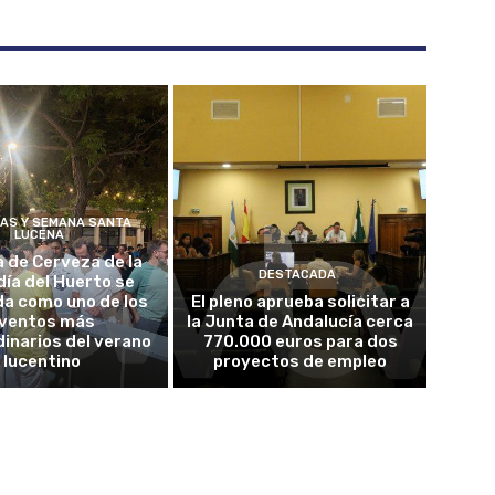
ÍAS Y SEMANA SANTA
LUCENA
a de Cerveza de la
DESTACADA
ía del Huerto se
da como uno de los
El pleno aprueba solicitar a
ventos más
la Junta de Andalucía cerca
inarios del verano
770.000 euros para dos
lucentino
proyectos de empleo