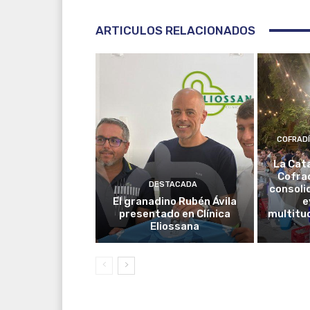
ARTICULOS RELACIONADOS
COFRAD
La Cat
Cofrad
DESTACADA
consoli
El granadino Rubén Ávila
e
presentado en Clínica
multitud
Eliossana