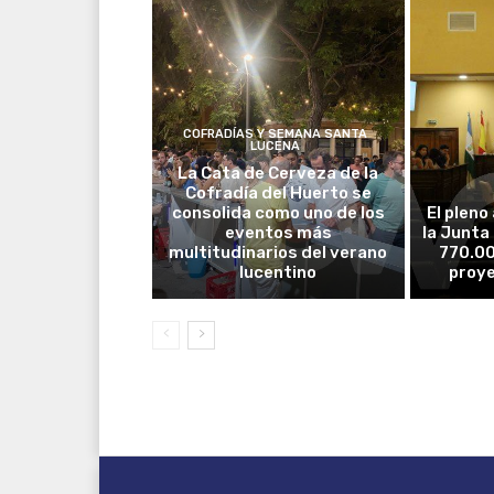
COFRADÍAS Y SEMANA SANTA
LUCENA
La Cata de Cerveza de la
Cofradía del Huerto se
consolida como uno de los
El pleno
eventos más
la Junta
multitudinarios del verano
770.00
lucentino
proy