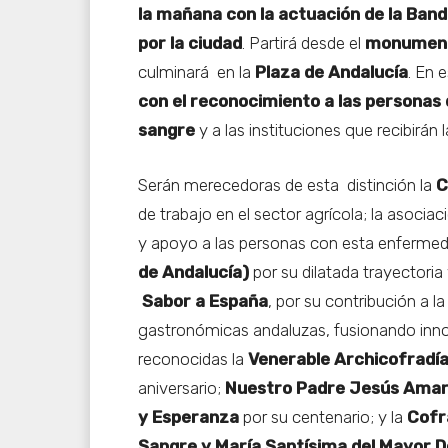
la mañana con la actuación de la Band
por la ciudad
. Partirá desde el
monumento
culminará en la
Plaza de Andalucía
. En 
con el reconocimiento a las personas
sangre
y a las instituciones que recibirán 
Serán merecedoras de esta distinción la
C
de trabajo en el sector agrícola; la asocia
y apoyo a las personas con esta enfermed
de Andalucía)
por su dilatada trayectoria 
Sabor a España
, por su contribución a l
gastronómicas andaluzas, fusionando innova
reconocidas la
Venerable Archicofradí
aniversario;
Nuestro Padre Jesús Amarr
y Esperanza
por su centenario; y la
Cofr
Sangre y María Santísima del Mayor D