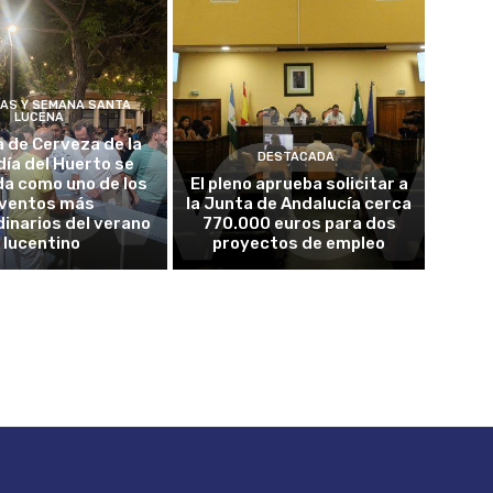
ÍAS Y SEMANA SANTA
LUCENA
a de Cerveza de la
DESTACADA
ía del Huerto se
da como uno de los
El pleno aprueba solicitar a
ventos más
la Junta de Andalucía cerca
inarios del verano
770.000 euros para dos
lucentino
proyectos de empleo