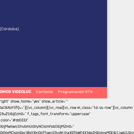
 (Córdoba).
OMOS VIDEOLUC
Contacto
Programación VTV
iMTMifQ==" f_meta_font_family="712" f_meta_font_size="11" f_meta_font_weight="400" f_descr_font_family="712" f_descr_font_size="13" f_descr_font_weight="400" f_reply_font_family="712" f_reply_font_transform="uppercase" f_frm_title_font_family="712" f_frm_title_font_weight="500" f_frm_title_font_size="eyJhbGwiOiIxNSIsInBvcnRyYWl0IjoiMTMifQ==" f_frm_title_font_transform="uppercase" f_input_font_family="712" f_input_font_size="13" f_btn_font_family="712" f_btn_font_weight="400" f_btn_font_transform="uppercase" f_btn_font_size="13" f_agreement_font_family="712" f_agreement_font_size="13" f_agreement_font_weight="400" f_input_font_weight="400" f_reply_font_weight="400" f_agreement_font_line_height="1.2" auth_h_color="#272d69" reply_h_color="#000000" form_layout="1" tdc_css="eyJhbGwiOnsiZGlzcGxheSI6IiJ9fQ=="][/vc_column][vc_column width="1/3" is_sticky="yes"][td_block_ad_box spot_img_horiz="content-horiz-center" spot_id="sidebar"][vc_empty_space height="33px"][td_flex_block_1 modules_on_row="eyJwaG9uZSI6IjEwMCUifQ==" image_floated="float_left" image_width="30" image_height="100" show_btn="none" show_excerpt="none" modules_category="above" show_date="none" show_review="none" show_com="none" show_author="none" meta_padding="eyJhbGwiOiIwIDAgMCAxNXB4IiwicG9ydHJhaXQiOiIwIDAgMCAxMHB4In0=" art_title="eyJhbGwiOiI4cHggMCAwIDAiLCJwb3J0cmFpdCI6IjVweCAwIDAgMCJ9" f_title_font_family="712" f_title_font_size="eyJhbGwiOiIxNSIsInBvcnRyYWl0IjoiMTEifQ==" f_title_font_weight="400" f_title_font_line_height="1.2" title_txt="#000000" cat_bg="rgba(255,255,255,0)" cat_bg_hover="rgba(255,255,255,0)" f_cat_font_family="712" f_cat_font_transform="uppercase" f_cat_font_weight="400" f_cat_font_size="11" modules_category_padding="0" all_modules_space="eyJhbGwiOiIyNCIsInBvcnRyYWl0IjoiMTUiLCJsYW5kc2NhcGUiOiIyMCJ9" category_id="" ajax_pagination="load_more" sort="" title_txt_hover="#272d69" tdc_css="eyJwaG9uZSI6eyJtYXJnaW4tYm90dG9tIjoiNDAiLCJkaXNwbGF5IjoiIn0sInBob25lX21heF93aWR0aCI6NzY3LCJhbGwiOnsiZGlzcGxheSI6IiJ9LCJwb3J0cmFpdCI6eyJ