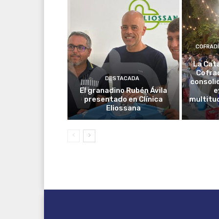
COFRAD
La Cat
Cofrad
DESTACADA
consoli
El granadino Rubén Ávila
e
presentado en Clínica
multitud
Eliossana