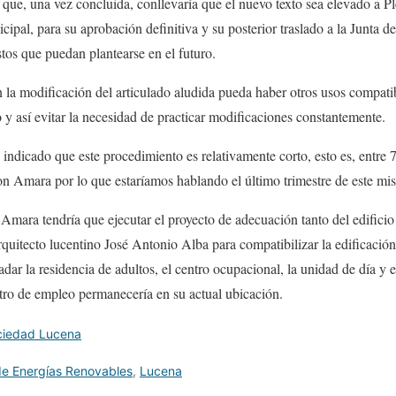
que, una vez concluida, conllevaría que el nuevo texto sea elevado a Ple
icipal, para su aprobación definitiva y su posterior traslado a la Junta
stos que puedan plantearse en el futuro.
n la modificación del articulado aludida pueda haber otros usos compatib
o y así evitar la necesidad de practicar modificaciones constantemente.
a indicado que este procedimiento es relativamente corto, esto es, entre
on Amara por lo que estaríamos hablando el último trimestre de este mi
, Amara tendría que ejecutar el proyecto de adecuación tanto del edifici
arquitecto lucentino José Antonio Alba para compatibilizar la edificació
dar la residencia de adultos, el centro ocupacional, la unidad de día y 
ntro de empleo permanecería en su actual ubicación.
ciedad Lucena
de Energías Renovables
,
Lucena