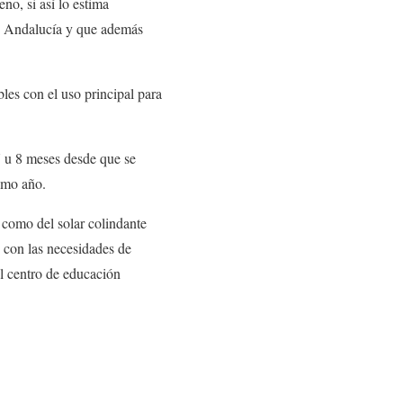
no, si así lo estima
 de Andalucía y que además
les con el uso principal para
 7 u 8 meses desde que se
smo año.
o como del solar colindante
n con las necesidades de
el centro de educación