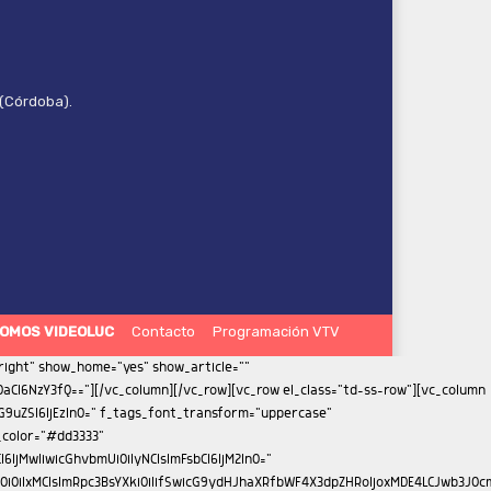
 (Córdoba).
OMOS VIDEOLUC
Contacto
Programación VTV
iMTMifQ==" f_meta_font_family="712" f_meta_font_size="11" f_meta_font_weight="400" f_descr_font_family="712" f_descr_font_size="13" f_descr_font_weight="400" f_reply_font_family="712" f_reply_font_transform="uppercase" f_frm_title_font_family="712" f_frm_title_font_weight="500" f_frm_title_font_size="eyJhbGwiOiIxNSIsInBvcnRyYWl0IjoiMTMifQ==" f_frm_title_font_transform="uppercase" f_input_font_family="712" f_input_font_size="13" f_btn_font_family="712" f_btn_font_weight="400" f_btn_font_transform="uppercase" f_btn_font_size="13" f_agreement_font_family="712" f_agreement_font_size="13" f_agreement_font_weight="400" f_input_font_weight="400" f_reply_font_weight="400" f_agreement_font_line_height="1.2" auth_h_color="#272d69" reply_h_color="#000000" form_layout="1" tdc_css="eyJhbGwiOnsiZGlzcGxheSI6IiJ9fQ=="][/vc_column][vc_column width="1/3" is_sticky="yes"][td_block_ad_box spot_img_horiz="content-horiz-center" spot_id="sidebar"][vc_empty_space height="33px"][td_flex_block_1 modules_on_row="eyJwaG9uZSI6IjEwMCUifQ==" image_floated="float_left" image_width="30" image_height="100" show_btn="none" show_excerpt="none" modules_category="above" show_date="none" show_review="none" show_com="none" show_author="none" meta_padding="eyJhbGwiOiIwIDAgMCAxNXB4IiwicG9ydHJhaXQiOiIwIDAgMCAxMHB4In0=" art_title="eyJhbGwiOiI4cHggMCAwIDAiLCJwb3J0cmFpdCI6IjVweCAwIDAgMCJ9" f_title_font_family="712" f_title_font_size="eyJhbGwiOiIxNSIsInBvcnRyYWl0IjoiMTEifQ==" f_title_font_weight="400" f_title_font_line_height="1.2" title_txt="#000000" cat_bg="rgba(255,255,255,0)" cat_bg_hover="rgba(255,255,255,0)" f_cat_font_family="712" f_cat_font_transform="uppercase" f_cat_font_weight="400" f_cat_font_size="11" modules_category_padding="0" all_modules_space="eyJhbGwiOiIyNCIsInBvcnRyYWl0IjoiMTUiLCJsYW5kc2NhcGUiOiIyMCJ9" category_id="" ajax_pagination="load_more" sort="" title_txt_hover="#272d69" tdc_css="eyJwaG9uZSI6eyJtYXJnaW4tYm90dG9tIjoiNDAiLCJkaXNwbGF5IjoiIn0sInBob25lX21heF93aWR0aCI6NzY3LCJhbGwiOnsiZGlzcGxheSI6IiJ9LCJwb3J0cmFpdCI6eyJ