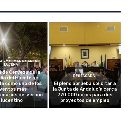
ÍAS Y SEMANA SANTA
LUCENA
a de Cerveza de la
DESTACADA
ía del Huerto se
da como uno de los
El pleno aprueba solicitar a
ventos más
la Junta de Andalucía cerca
inarios del verano
770.000 euros para dos
lucentino
proyectos de empleo