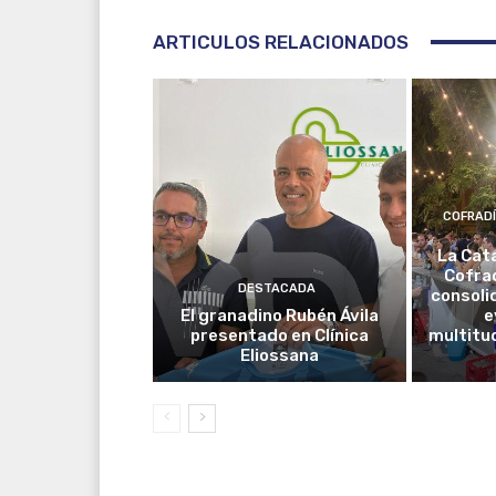
ARTICULOS RELACIONADOS
COFRAD
La Cat
Cofrad
DESTACADA
consoli
El granadino Rubén Ávila
e
presentado en Clínica
multitud
Eliossana