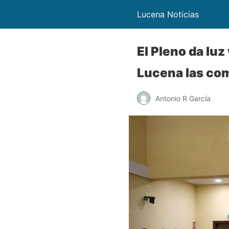
Lucena Noticias
El Pleno da lu
Lucena las com
Antonio R García