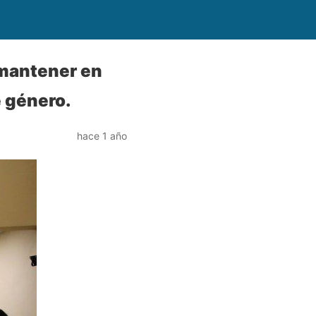
e mantener en
e género.
hace 1 año