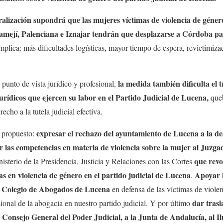
ralización supondrá que las mujeres víctimas de violencia de géner
mejí, Palenciana e Iznajar tendrán que desplazarse a Córdoba par
implica: más dificultades logísticas, mayor tiempo de espera, revictimiza
la medida también dificulta el 
 punto de vista jurídico y profesional,
urídicos que ejercen su labor en el Partido Judicial de Lucena,
queb
echo a la tutela judicial efectiva.
expresar el rechazo del ayuntamiento de Lucena a la dec
a propuesto:
r las competencias en materia de violencia sobre la mujer al Juzg
que revo
sterio de la Presidencia, Justicia y Relaciones con las Cortes
 en violencia de género en el partido judicial de Lucena
Apoyar l
.
e Colegio de Abogados de Lucena
en defensa de las víctimas de violen
dar trasl
sional de la abogacía en nuestro partido judicial. Y por último
al Consejo General del Poder Judicial, a la Junta de Andalucía, al 