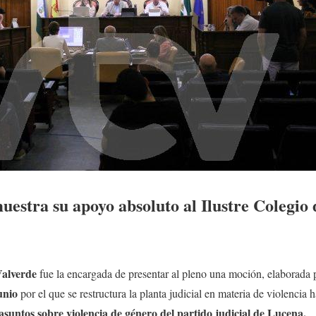
estra su apoyo absoluto al Ilustre Colegio
alverde
fue la encargada de presentar al pleno una moción, elaborada p
unio
por el que se restructura la planta judicial en materia de violencia 
asuntos sobre violencia de género del partido judicial de Lucena.