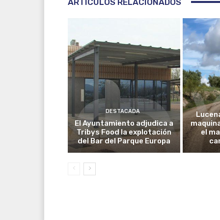
ARTICULOS RELACIONADOS
DESTACADA
Lucena
El Ayuntamiento adjudica a
maquina
Tribys Food la explotación
el m
del Bar del Parque Europa
ca