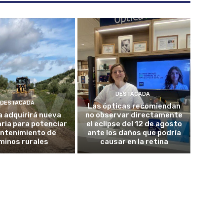
DESTACADA
DESTACADA
Las ópticas recomiendan
 adquirirá nueva
no observar directamente
ria para potenciar
el eclipse del 12 de agosto
antenimiento de
ante los daños que podría
minos rurales
causar en la retina