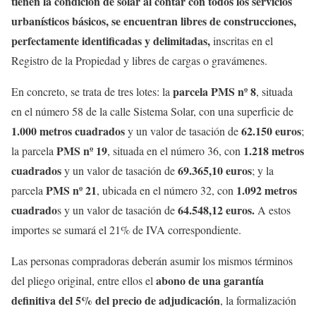
tienen la condición de solar al contar con todos los servicios
urbanísticos básicos, se encuentran libres de construcciones,
perfectamente identificadas y delimitadas,
inscritas en el
Registro de la Propiedad y libres de cargas o gravámenes.
parcela PMS nº 8
En concreto, se trata de tres lotes: la
, situada
en el número 58 de la calle Sistema Solar, con una superficie de
1.000 metros cuadrados
62.150 euros
y un valor de tasación de
;
PMS nº 19
1.218 metros
la parcela
, situada en el número 36, con
cuadrados
69.365,10 euros
y un valor de tasación de
; y la
PMS nº 21
1.092 metros
parcela
, ubicada en el número 32, con
cuadrado
64.548,12 euros.
s y un valor de tasación de
A estos
importes se sumará el 21% de IVA correspondiente.
Las personas compradoras deberán asumir los mismos términos
abono de una garantía
del pliego original, entre ellos el
definitiva del 5% del precio de adjudicación
, la formalización