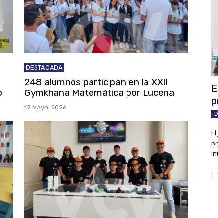
DESTACADA
248 alumnos participan en la XXII
E
o
Gymkhana Matemática por Lucena
p
12 Mayo, 2026
D
El
pr
in