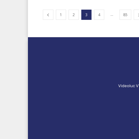
...
1
2
3
4
85
Videoluc V