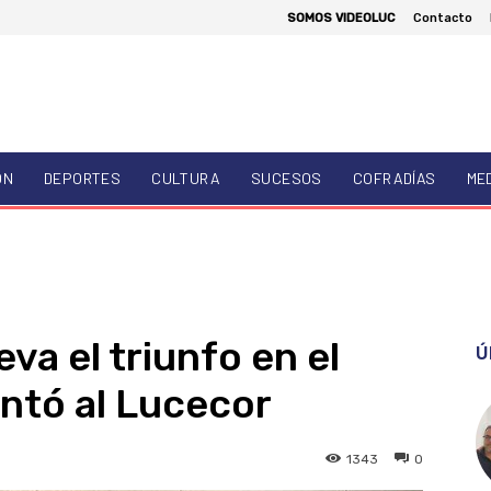
SOMOS VIDEOLUC
Contacto
ÓN
DEPORTES
CULTURA
SUCESOS
COFRADÍAS
ME
va el triunfo en el
Ú
entó al Lucecor
1343
0