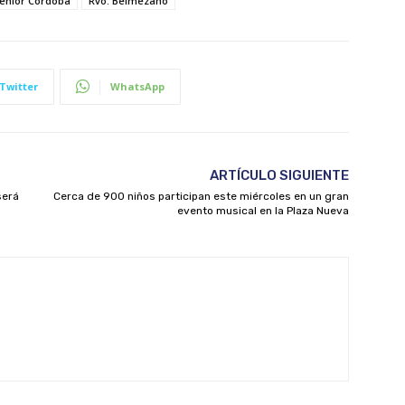
enior Córdoba
Rvo. Belmezano
Twitter
WhatsApp
ARTÍCULO SIGUIENTE
será
Cerca de 900 niños participan este miércoles en un gran
evento musical en la Plaza Nueva