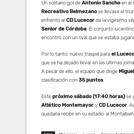
Un solitario gol de
Antonio Sancho
en el 
Recreativo Belmezano
se llevase el tri
enfrentó al
CD Lucecor
de la vigésimo sé
Senior de Córdoba
. El conjunto lucentin
encontró con un rival que se estaba jugan
Por lo tanto, nuevo traspié para
el Lucec
que se ha dejado llevar en las últimas jorn
A pesar de ello, el equipo que dirige
Migue
clasificación con
35 puntos
.
Este
próximo sábado (17:40 horas)
se j
Atlético Montemayor
y
CD Lucecor
. A
quedaría recibir en su estadio al Montalbe