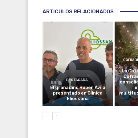
ARTICULOS RELACIONADOS
COFRAD
La Cat
Cofrad
DESTACADA
consoli
El granadino Rubén Ávila
e
presentado en Clínica
multitud
Eliossana