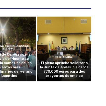
ÍAS Y SEMANA SANTA
LUCENA
a de Cerveza de la
DESTACADA
ía del Huerto se
da como uno de los
El pleno aprueba solicitar a
ventos más
la Junta de Andalucía cerca
inarios del verano
770.000 euros para dos
lucentino
proyectos de empleo