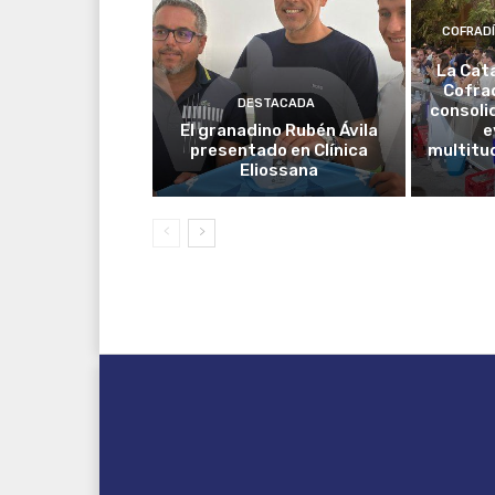
COFRAD
La Cat
Cofrad
DESTACADA
consoli
El granadino Rubén Ávila
e
presentado en Clínica
multitud
Eliossana