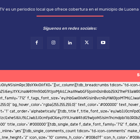
TV es un periodico local que ofrece cobertura en el municipio de Lucena
Síguenos en redes sociales:
S
ont_weight="500"][tdb_single_author_box icons_spacing="20" photo_size="eyJhbGwiOiIxMjAiLCJwb3J0cmFpdCI6IjgwIiwicGhvbmUiOiI5MCJ9" display="eyJwaG9uZSI6InJvdyJ9" tdc_css="eyJwaG9uZSI6eyJjb250ZW50LWgtYWxpZ24iOiJjb250ZW50LWhvcml6LWNlbnRlciIsImRpc3BsYXkiOiIifSwicGhvbmVfbWF4X3dpZHRoIjo3Njd9" box_padding="eyJhbGwiOiIyMCIsInBvcnRyYWl0IjoiMTUifQ==" f_auth_font_family="712" f_auth_font_weight="500" f_auth_font_size="eyJhbGwiOiIxNSIsInBvcnRyYWl0IjoiMTMifQ==" f_auth_font_line_height="1.2" f_url_font_family="712" f_url_font_size="11" f_url_font_weight="400" f_url_font_line_height="1" f_descr_font_family="712" f_descr_font_size="eyJhbGwiOiIxMyIsInBvcnRyYWl0IjoiMTEifQ==" f_descr_font_line_height="1.4" f_descr_font_weight="400" f_auth_font_transform="capitalize" photo_space="eyJhbGwiOiIyMCIsInBvcnRyYWl0IjoiMTUiLCJwaG9uZSI6IjIwIn0=" add_name_margin="eyJhbGwiOiI1cHggMCAxMHB4IDAiLCJwb3J0cmFpdCI6IjNweCAwIDhweCAwIn0="][td_flex_block_4 image_align="center" meta_info_align="bottom" color_overlay="eyJ0eXBlIjoiZ3JhZGllbnQiLCJjb2xvcjEiOiJyZ2JhKDAsMCwwLDApIiwiY29sb3IyIjoicmdiYSgwLDAsMCwwLjcpIiwibWl4ZWRDb2xvcnMiOlt7ImNvbG9yIjoicmdiYSgwLDAsMCwwLjMpIiwicGVyY2VudGFnZSI6MzV9LHsiY29sb3IiOiJyZ2JhKDAsMCwwLDApIiwicGVyY2VudGFnZSI6NTB9XSwiY3NzIjoiYmFja2dyb3VuZDogLXdlYmtpdC1saW5lYXItZ3JhZGllbnQoMGRlZyxyZ2JhKDAsMCwwLDAuNykscmdiYSgwLDAsMCwwLjMpIDM1JSxyZ2JhKDAsMCwwLDApIDUwJSxyZ2JhKDAsMCwwLDApKTtiYWNrZ3JvdW5kOiBsaW5lYXItZ3JhZGllbnQoMGRlZyxyZ2JhKDAsMCwwLDAuNykscmdiYSgwLDAsMCwwLjMpIDM1JSxyZ2JhKDAsMCwwLDApIDUwJSxyZ2JhKDAsMCwwLDApKTsiLCJjc3NQYXJhbXMiOiIwZGVnLHJnYmEoMCwwLDAsMC43KSxyZ2JhKDAsMCwwLDAuMykgMzUlLHJnYmEoMCwwLDAsMCkgNTAlLHJnYmEoMCwwLDAsMCkifQ==" image_margin="0" modules_on_row="33.33333333%" columns="33.33333333%" meta_info_align1="image" limit="3" modules_category="above" show_author2="none" show_date2="none" show_review2="none" show_com2="none" show_excerpt2="none" show_excerpt1="none" show_com1="none" show_review1="none" show_date1="none" show_author1="none" meta_info_horiz1="content-horiz-center" modules_space1="eyJhbGwiOiIwIiwicGhvbmUiOiIzIn0=" columns_gap="eyJhbGwiOiI1IiwicG9ydHJhaXQiOiIzIiwibGFuZHNjYXBlIjoiNCIsInBob25lIjoiMCJ9" image_height1="eyJhbGwiOiIxMjAiLCJwaG9uZSI6IjExMCJ9" meta_padding1="eyJhbGwiOiIxNXB4IDEwcHgiLCJwb3J0cmFpdCI6IjEwcHggNXB4IiwibGFuZHNjYXBlIjoiMTJweCA4cHgifQ==" art_title1="eyJhbGwiOiIxMHB4IDAgMCAwIiwicG9ydHJhaXQiOiI2cHggMCAwIDAiLCJsYW5kc2NhcGUiOiI4cHggMCAwIDAifQ==" cat_bg="rgba(255,255,255,0)" cat_bg_hover="rgba(255,255,255,0)" title_txt="#ffffff" all_underline_color1="" f_title1_font_family="712" f_title1_font_line_height="1.2" f_title1_font_size="eyJhbGwiOiIxNSIsInBvcnRyYWl0IjoiMTEiLCJwaG9uZSI6IjE3In0=" f_title1_font_weight="500" f_title1_font_transform="" f_cat1_font_transform="uppercase" f_cat1_font_size="eyJhbGwiOiIxMSIsInBob25lIjoiMTMifQ==" f_cat1_font_weight="500" f_cat1_font_family="712" modules_category_padding1="0" category_id="" ajax_pagination="next_prev" f_more_font_family="" f_more_font_transform="" f_more_font_weight="" sort="" tdc_css="eyJhbGwiOnsiZGlzcGxheSI6IiJ9LCJwb3J0cmFpdCI6eyJkaXNwbGF5IjoiIn0sInBvcnRyYWl0X21heF93aWR0aCI6MTAxOCwicG9ydHJhaXRfbWluX3dpZHRoIjo3NjgsInBob25lIjp7Im1hcmdpbi1ib3R0b20iOiI0MCIsImRpc3BsYXkiOiIifSwicGhvbmVfbWF4X3dpZHRoIjo3Njd9" custom_title="ARTICULOS RELACIONADOS" block_template_id="td_block_template_8" image_size="" cat_txt="#ffffff" border_color="#272d69" f_header_font_family="712" f_header_font_size="eyJhbGwiOiIxNyIsInBvcnRyYWl0IjoiMTUifQ==" f_header_font_transform="uppercase" f_header_font_weight="500" mix_type_h="color" mix_color_h="rgba(112,204,63,0.3)" pag_h_bg="#85c442" pag_h_border="#85c442" title_tag="h2"][tdb_single_comments block_template_id="td_block_template_8" border_color="#272d69" f_header_font_size="eyJhbGwiOiIxNyIsInBvcnRyYWl0IjoiMTUifQ==" f_header_font_weight="500" f_header_font_transform="uppercase" f_header_font_family="712" f_auth_font_family="712" f_auth_font_transform="capitalize" f_auth_font_weight="500" f_auth_font_size="eyJhbGwiOiIxNSIsInBvcnRyYWl0Ijo