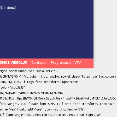
 (Córdoba).
OMOS VIDEOLUC
Contacto
Programación VTV
iMTMifQ==" f_meta_font_family="712" f_meta_font_size="11" f_meta_font_weight="400" f_descr_font_family="712" f_descr_font_size="13" f_descr_font_weight="400" f_reply_font_family="712" f_reply_font_transform="uppercase" f_frm_title_font_family="712" f_frm_title_font_weight="500" f_frm_title_font_size="eyJhbGwiOiIxNSIsInBvcnRyYWl0IjoiMTMifQ==" f_frm_title_font_transform="uppercase" f_input_font_family="712" f_input_font_size="13" f_btn_font_family="712" f_btn_font_weight="400" f_btn_font_transform="uppercase" f_btn_font_size="13" f_agreement_font_family="712" f_agreement_font_size="13" f_agreement_font_weight="400" f_input_font_weight="400" f_reply_font_weight="400" f_agreement_font_line_height="1.2" auth_h_color="#272d69" reply_h_color="#000000" form_layout="1" tdc_css="eyJhbGwiOnsiZGlzcGxheSI6IiJ9fQ=="][/vc_column][vc_column width="1/3" is_sticky="yes"][td_block_ad_box spot_img_horiz="content-horiz-center" spot_id="sidebar"][vc_empty_space height="33px"][td_flex_block_1 modules_on_row="eyJwaG9uZSI6IjEwMCUifQ==" image_floated="float_left" image_width="30" image_height="100" show_btn="none" show_excerpt="none" modules_category="above" show_date="none" show_review="none" show_com="none" show_author="none" meta_padding="eyJhbGwiOiIwIDAgMCAxNXB4IiwicG9ydHJhaXQiOiIwIDAgMCAxMHB4In0=" art_title="eyJhbGwiOiI4cHggMCAwIDAiLCJwb3J0cmFpdCI6IjVweCAwIDAgMCJ9" f_title_font_family="712" f_title_font_size="eyJhbGwiOiIxNSIsInBvcnRyYWl0IjoiMTEifQ==" f_title_font_weight="400" f_title_font_line_height="1.2" title_txt="#000000" cat_bg="rgba(255,255,255,0)" cat_bg_hover="rgba(255,255,255,0)" f_cat_font_family="712" f_cat_font_transform="uppercase" f_cat_font_weight="400" f_cat_font_size="11" modules_category_padding="0" all_modules_space="eyJhbGwiOiIyNCIsInBvcnRyYWl0IjoiMTUiLCJsYW5kc2NhcGUiOiIyMCJ9" category_id="" ajax_pagination="load_more" sort="" title_txt_hover="#272d69" tdc_css="eyJwaG9uZSI6eyJtYXJnaW4tYm90dG9tIjoiNDAiLCJkaXNwbGF5IjoiIn0sInBob25lX21heF93aWR0aCI6NzY3LCJhbGwiOnsiZGlzcGxheSI6IiJ9LCJwb3J0cmFpdCI6eyJ