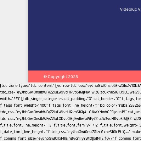
Videoluc V
© Copyright 2025
[tdc_zone type="tdc_content"][vc_row tdc_css="eyJhbGwiOnsicGFkZGluZy10b3AiOiIyNSIsImRpc3BsYXkiOiIifX0="][vc_column][tdb_breadcrumbs tdicon="td-icon-right" show_home="yes" show_article="" tdc_css="eyJhbGwiOnsibWFyZ2luLWJvdHRvbSI6IjMwIiwiZGlzcGxheSI6IiJ9LCJwaG9uZSI6eyJtYXJnaW4tYm90dG9tIjoiMjAiLCJkaXNwbGF5IjoiIn0sInBob25lX21heF93aWR0aCI6NzY3fQ=="][/vc_column][/vc_row][vc_row el_class="td-ss-row"][vc_column width="2/3"][tdb_single_categories cat_padding="0" cat_border="0" f_tags_font_family="712" f_tags_font_size="eyJhbGwiOiIxNSIsInBvcnRyYWl0IjoiMTMiLCJwaG9uZSI6IjEzIn0=" f_tags_font_transform="uppercase" f_tags_font_weight="400" f_tags_font_line_height="1" bg_color="rgba(255,255,255,0)" bg_hover_color="rgba(255,255,255,0)" text_color="#000000" text_hover_color="#dd3333" tdc_css="eyJhbGwiOnsibWFyZ2luLWJvdHRvbSI6IjAiLCJkaXNwbGF5IjoiIn19" cat_limit="1" cat_order="alphabetically"][tdb_title f_title_font_size="eyJwb3J0cmFpdCI6IjMwIiwicGhvbmUiOiIyNCIsImFsbCI6IjM2In0=" tdc_css="eyJhbGwiOnsibWFyZ2luLXRvcCI6IjEwIiwibWFyZ2luLWJvdHRvbSI6IjE2IiwiZGlzcGxheSI6IiJ9LCJwb3J0cmFpdCI6eyJtYXJnaW4tdG9wIjoiNSIsIm1hcmdpbi1ib3R0b20iOiIxMCIsImRpc3BsYXkiOiIifSwicG9ydHJhaXRfbWF4X3dpZHRoIjoxMDE4LCJwb3J0cmFpdF9taW5fd2lkdGgiOjc2OCwicGhvbmUiOnsibWFyZ2luLXRvcCI6IjUiLCJtYXJnaW4tYm90dG9tIjoiMTAiLCJkaXNwbGF5IjoiIn0sInBob25lX21heF93aWR0aCI6NzY3fQ==" f_title_font_line_height="1.2" f_title_font_family="712" f_title_font_weight="500" title_color="#000000"][tdb_single_date f_date_font_family="712" f_date_font_weight="400" f_date_font_size="13" f_date_font_transform="capitalize" f_date_font_line_height="1" tdc_css="eyJhbGwiOnsiZGlzcGxheSI6IiJ9fQ==" make_inline="yes"][tdb_single_comments_count tdicon="td-icon-comments" make_inline="yes" float_right="yes" f_comms_font_family="712" f_comms_font_size="eyJhbGwiOiIxMiIsInBvcnRyYWl0IjoiMTEifQ==" f_comms_font_line_height="2" icon_size="10" comms_h_color="#008d7f" icon_h_color="#008d7f"][tdb_single_post_views tdicon="td-icon-views" float_right="yes" tdc_css="eyJhbGwiOnsibWFyZ2luLXJpZ2h0IjoiMTUiLCJkaXNwbGF5IjoiIn0sInBob25lIjp7Im1hcmdpbi1yaWdodCI6IjEwIiwiZGlzcGxheSI6IiJ9LCJwaG9uZV9tYXhfd2lkdGgiOjc2N30=" f_views_font_family="712" f_views_font_size="eyJhbGwiOiIxMiIsInBvcnRyYWl0IjoiMTEifQ==" f_views_font_line_height="2"][tdb_single_featured_image tdc_css="eyJwaG9uZSI6eyJtYXJnaW4tcmlnaHQiOiItMjAiLCJtYXJnaW4tbGVmdCI6Ii0yMCIsImRpc3BsYXkiOiIifSwicGhvbmVfbWF4X3dpZHRoIjo3Njd9" lightbox="yes"][tdb_single_content f_post_font_family="712" f_post_font_size="eyJhbGwiOiIxNyIsInBvcnRyYWl0IjoiMTMiLCJwaG9uZSI6IjEzIn0=" f_h1_font_family="712" f_h2_font_family="712" f_h3_font_family="712" f_h4_font_family="712" f_h5_font_family="712" f_h6_font_family="712" f_list_font_family="712" f_list_font_size="15" f_bq_font_family="712" f_h3_font_weight="500" f_h2_font_weight="400" f_h1_font_weight="500" f_h4_font_weight="500" f_h5_font_weight="500" f_h6_font_weight="500" f_h2_font_size="23" f_post_font_weight="300" f_h2_font_spacing="0"][tdb_single_via via_h_bg="#008d7f" via_border_h_color="#008d7f"][tdb_single_source src_h_bg="#008d7f" src_border_h_color="#008d7f"][tdb_single_tags tags_h_bg="#008d7f" tags_border_h_color="#008d7f"][vc_separator tdc_css="eyJhbGwiOnsibWFyZ2luLXRvcCI6IjI4IiwibWFyZ2luLWJvdHRvbSI6IjIwIiwiZGlzcGxheSI6IiJ9LCJwaG9uZSI6eyJkaXNwbGF5IjoiIn0sInBob25lX21heF93aWR0aCI6NzY3fQ=="][tdb_single_post_share tdc_css="eyJhbGwiOnsiZGlzcGxheSI6IiJ9fQ==" like_share_style="style17" like="yes"][vc_separator tdc_css="eyJhbGwiOnsibWFyZ2luLWJvdHRvbSI6IjMwIiwiZGlzcGxheSI6IiJ9LCJwaG9uZSI6eyJkaXNwbGF5IjoiIn0sInBob25lX21heF93aWR0aCI6NzY3fQ=="][tdb_single_next_prev tdc_css="eyJhbGwiOnsibWFyZ2luLWJvdHRvbSI6IjQzIiwiZGlzcGxheSI6IiJ9fQ==" f_inf_font_family="712" f_inf_font_size="15" f_inf_font_transform="uppercase" f_art_font_family="712" f_art_font_size="eyJhbGwiOiIxMiIsInBob25lIjoiMTMifQ==" f_art_font_weight="400" f_art_font_line_height="eyJhbGwiOiIxLjQiLCJwaG9uZSI6IjEuMiJ9" post_color="#000000" post_hover_color="#272d69" info_color="#272d69" f_inf_f