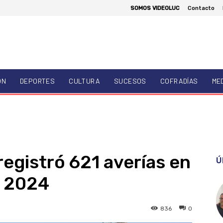
SOMOS VIDEOLUC
Contacto
ÓN
DEPORTES
CULTURA
SUCESOS
COFRADÍAS
ME
egistró 621 averías en
Ú
de 2024
836
0