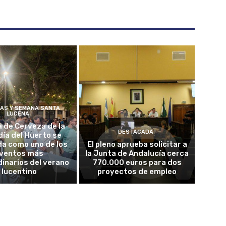
ÍAS Y SEMANA SANTA
LUCENA
a de Cerveza de la
DESTACADA
ía del Huerto se
da como uno de los
El pleno aprueba solicitar a
ventos más
la Junta de Andalucía cerca
inarios del verano
770.000 euros para dos
lucentino
proyectos de empleo