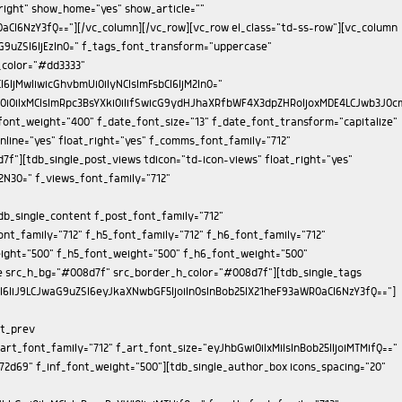
iMTMifQ==" f_meta_font_family="712" f_meta_font_size="11" f_meta_font_weight="400" f_descr_font_family="712" f_descr_font_size="13" f_descr_font_weight="400" f_reply_font_family="712" f_reply_font_transform="uppercase" f_frm_title_font_family="712" f_frm_title_font_weight="500" f_frm_title_font_size="eyJhbGwiOiIxNSIsInBvcnRyYWl0IjoiMTMifQ==" f_frm_title_font_transform="uppercase" f_input_font_family="712" f_input_font_size="13" f_btn_font_family="712" f_btn_font_weight="400" f_btn_font_transform="uppercase" f_btn_font_size="13" f_agreement_font_family="712" f_agreement_font_size="13" f_agreement_font_weight="400" f_input_font_weight="400" f_reply_font_weight="400" f_agreement_font_line_height="1.2" auth_h_color="#272d69" reply_h_color="#000000" form_layout="1" tdc_css="eyJhbGwiOnsiZGlzcGxheSI6IiJ9fQ=="][/vc_column][vc_column width="1/3" is_sticky="yes"][td_block_ad_box spot_img_horiz="content-horiz-center" spot_id="sidebar"][vc_empty_space height="33px"][td_flex_block_1 modules_on_row="eyJwaG9uZSI6IjEwMCUifQ==" image_floated="float_left" image_width="30" image_height="100" show_btn="none" show_excerpt="none" modules_category="above" show_date="none" show_review="none" show_com="none" show_author="none" meta_padding="eyJhbGwiOiIwIDAgMCAxNXB4IiwicG9ydHJhaXQiOiIwIDAgMCAxMHB4In0=" art_title="eyJhbGwiOiI4cHggMCAwIDAiLCJwb3J0cmFpdCI6IjVweCAwIDAgMCJ9" f_title_font_family="712" f_title_font_size="eyJhbGwiOiIxNSIsInBvcnRyYWl0IjoiMTEifQ==" f_title_font_weight="400" f_title_font_line_height="1.2" title_txt="#000000" cat_bg="rgba(255,255,255,0)" cat_bg_hover="rgba(255,255,255,0)" f_cat_font_family="712" f_cat_font_transform="uppercase" f_cat_font_weight="400" f_cat_font_size="11" modules_category_padding="0" all_modules_space="eyJhbGwiOiIyNCIsInBvcnRyYWl0IjoiMTUiLCJsYW5kc2NhcGUiOiIyMCJ9" category_id="" ajax_pagination="load_more" sort="" title_txt_hover="#272d69" tdc_css="eyJwaG9uZSI6eyJtYXJnaW4tYm90dG9tIjoiNDAiLCJkaXNwbGF5IjoiIn0sInBob25lX21heF93aWR0aCI6NzY3LCJhbGwiOnsiZGlzcGxheSI6IiJ9LCJwb3J0cmFpdCI6eyJ