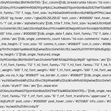
ont_weight="500"][tdb_single_author_box icons_spacing="20" photo_size="eyJhbGwiOiIxMjAiLCJwb3J0cmFpdCI6IjgwIiwicGhvbmUiOiI5MCJ9" display="eyJwaG9uZSI6InJvdyJ9" tdc_css="eyJwaG9uZSI6eyJjb250ZW50LWgtYWxpZ24iOiJjb250ZW50LWhvcml6LWNlbnRlciIsImRpc3BsYXkiOiIifSwicGhvbmVfbWF4X3dpZHRoIjo3Njd9" box_padding="eyJhbGwiOiIyMCIsInBvcnRyYWl0IjoiMTUifQ==" f_auth_font_family="712" f_auth_font_weight="500" f_auth_font_size="eyJhbGwiOiIxNSIsInBvcnRyYWl0IjoiMTMifQ==" f_auth_font_line_height="1.2" f_url_font_family="712" f_url_font_size="11" f_url_font_weight="400" f_url_font_line_height="1" f_descr_font_family="712" f_descr_font_size="eyJhbGwiOiIxMyIsInBvcnRyYWl0IjoiMTEifQ==" f_descr_font_line_height="1.4" f_descr_font_weight="400" f_auth_font_transform="capitalize" photo_space="eyJhbGwiOiIyMCIsInBvcnRyYWl0IjoiMTUiLCJwaG9uZSI6IjIwIn0=" add_name_margin="eyJhbGwiOiI1cHggMCAxMHB4IDAiLCJwb3J0cmFpdCI6IjNweCAwIDhweCAwIn0="][td_flex_block_4 image_align="center" meta_info_align="bottom" color_overlay="eyJ0eXBlIjoiZ3JhZGllbnQiLCJjb2xvcjEiOiJyZ2JhKDAsMCwwLDApIiwiY29sb3IyIjoicmdiYSgwLDAsMCwwLjcpIiwibWl4ZWRDb2xvcnMiOlt7ImNvbG9yIjoicmdiYSgwLDAsMCwwLjMpIiwicGVyY2VudGFnZSI6MzV9LHsiY29sb3IiOiJyZ2JhKDAsMCwwLDApIiwicGVyY2VudGFnZSI6NTB9XSwiY3NzIjoiYmFja2dyb3VuZDogLXdlYmtpdC1saW5lYXItZ3JhZGllbnQoMGRlZyxyZ2JhKDAsMCwwLDAuNykscmdiYSgwLDAsMCwwLjMpIDM1JSxyZ2JhKDAsMCwwLDApIDUwJSxyZ2JhKDAsMCwwLDApKTtiYWNrZ3JvdW5kOiBsaW5lYXItZ3JhZGllbnQoMGRlZyxyZ2JhKDAsMCwwLDAuNykscmdiYSgwLDAsMCwwLjMpIDM1JSxyZ2JhKDAsMCwwLDApIDUwJSxyZ2JhKDAsMCwwLDApKTsiLCJjc3NQYXJhbXMiOiIwZGVnLHJnYmEoMCwwLDAsMC43KSxyZ2JhKDAsMCwwLDAuMykgMzUlLHJnYmEoMCwwLDAsMCkgNTAlLHJnYmEoMCwwLDAsMCkifQ==" image_margin="0" modules_on_row="33.33333333%" columns="33.33333333%" meta_info_align1="image" limit="3" modules_category="above" show_author2="none" show_date2="none" show_review2="none" show_com2="none" show_excerpt2="none" show_excerpt1="none" show_com1="none" show_review1="none" show_date1="none" show_author1="none" meta_info_horiz1="content-horiz-center" modules_space1="eyJhbGwiOiIwIiwicGhvbmUiOiIzIn0=" columns_gap="eyJhbGwiOiI1IiwicG9ydHJhaXQiOiIzIiwibGFuZHNjYXBlIjoiNCIsInBob25lIjoiMCJ9" image_height1="eyJhbGwiOiIxMjAiLCJwaG9uZSI6IjExMCJ9" meta_padding1="eyJhbGwiOiIxNXB4IDEwcHgiLCJwb3J0cmFpdCI6IjEwcHggNXB4IiwibGFuZHNjYXBlIjoiMTJweCA4cHgifQ==" art_title1="eyJhbGwiOiIxMHB4IDAgMCAwIiwicG9ydHJhaXQiOiI2cHggMCAwIDAiLCJsYW5kc2NhcGUiOiI4cHggMCAwIDAifQ==" cat_bg="rgba(255,255,255,0)" cat_bg_hover="rgba(255,255,255,0)" title_txt="#ffffff" all_underline_color1="" f_title1_font_family="712" f_title1_font_line_height="1.2" f_title1_font_size="eyJhbGwiOiIxNSIsInBvcnRyYWl0IjoiMTEiLCJwaG9uZSI6IjE3In0=" f_title1_font_weight="500" f_title1_font_transform="" f_cat1_font_transform="uppercase" f_cat1_font_size="eyJhbGwiOiIxMSIsInBob25lIjoiMTMifQ==" f_cat1_font_weight="500" f_cat1_font_family="712" modules_category_padding1="0" category_id="" ajax_pagination="next_prev" f_more_font_family="" f_more_font_transform="" f_more_font_weight="" sort="" tdc_css="eyJhbGwiOnsiZGlzcGxheSI6IiJ9LCJwb3J0cmFpdCI6eyJkaXNwbGF5IjoiIn0sInBvcnRyYWl0X21heF93aWR0aCI6MTAxOCwicG9ydHJhaXRfbWluX3dpZHRoIjo3NjgsInBob25lIjp7Im1hcmdpbi1ib3R0b20iOiI0MCIsImRpc3BsYXkiOiIifSwicGhvbmVfbWF4X3dpZHRoIjo3Njd9" custom_title="ARTICULOS RELACIONADOS" block_template_id="td_block_template_8" image_size="" cat_txt="#ffffff" border_color="#272d69" f_header_font_family="712" f_header_font_size="eyJhbGwiOiIxNyIsInBvcnRyYWl0IjoiMTUifQ==" f_header_font_transform="uppercase" f_header_font_weight="500" mix_type_h="color" mix_color_h="rgba(112,204,63,0.3)" pag_h_bg="#85c442" pag_h_border="#85c442" title_tag="h2"][tdb_single_comments block_template_id="td_block_template_8" border_color="#272d69" f_header_font_size="eyJhbGwiOiIxNyIsInBvcnRyYWl0IjoiMTUifQ==" f_header_font_weight="500" f_header_font_transform="uppercase" f_header_font_family="712" f_auth_font_family="712" f_auth_font_transform="capitalize" f_auth_font_weight="500" f_auth_font_size="eyJhbGwiOiIxNSIsInBvcnRyYWl0Ijo