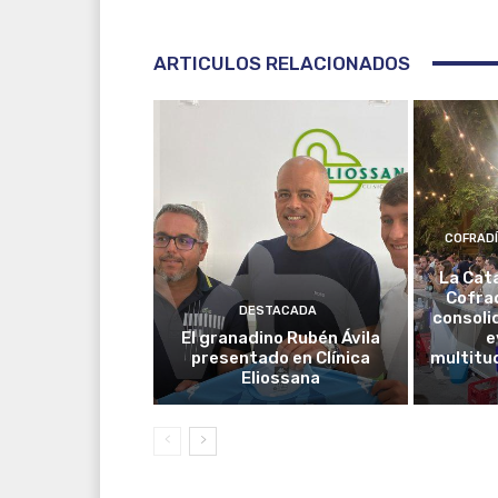
ARTICULOS RELACIONADOS
COFRAD
La Cat
Cofrad
DESTACADA
consoli
El granadino Rubén Ávila
e
presentado en Clínica
multitud
Eliossana