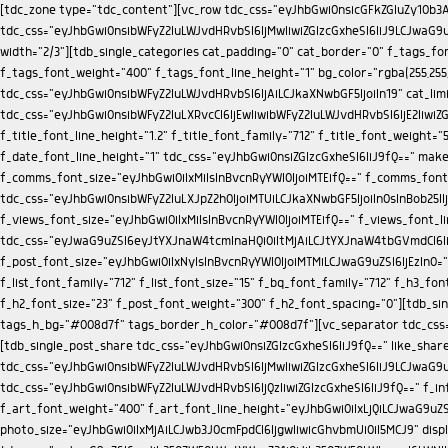
[tdc_zone type="tdc_content"][vc_row tdc_css="eyJhbGwiOnsicGFkZGluZy10b3AiOiIyNSIsImRpc3BsYXkiOiIifX0="][vc_column][tdb_breadcrumbs tdicon="td-icon-right" show_home="yes" show_article="" tdc_css="eyJhbGwiOnsibWFyZ2luLWJvdHRvbSI6IjMwIiwiZGlzcGxheSI6IiJ9LCJwaG9uZSI6eyJtYXJnaW4tYm90dG9tIjoiMjAiLCJkaXNwbGF5IjoiIn0sInBob25lX21heF93aWR0aCI6NzY3fQ=="][/vc_column][/vc_row][vc_row el_class="td-ss-row"][vc_column width="2/3"][tdb_single_categories cat_padding="0" cat_border="0" f_tags_font_family="712" f_tags_font_size="eyJhbGwiOiIxNSIsInBvcnRyYWl0IjoiMTMiLCJwaG9uZSI6IjEzIn0=" f_tags_font_transform="uppercase" f_tags_font_weight="400" f_tags_font_line_height="1" bg_color="rgba(255,255,255,0)" bg_hover_color="rgba(255,255,255,0)" text_color="#000000" text_hover_color="#dd3333" tdc_css="eyJhbGwiOnsibWFyZ2luLWJvdHRvbSI6IjAiLCJkaXNwbGF5IjoiIn19" cat_limit="1" cat_order="alphabetically"][tdb_title f_title_font_size="eyJwb3J0cmFpdCI6IjMwIiwicGhvbmUiOiIyNCIsImFsbCI6IjM2In0=" tdc_css="eyJhbGwiOnsibWFyZ2luLXRvcCI6IjEwIiwibWFyZ2luLWJvdHRvbSI6IjE2IiwiZGlzcGxheSI6IiJ9LCJwb3J0cmFpdCI6eyJtYXJnaW4tdG9wIjoiNSIsIm1hcmdpbi1ib3R0b20iOiIxMCIsImRpc3BsYXkiOiIifSwicG9ydHJhaXRfbWF4X3dpZHRoIjoxMDE4LCJwb3J0cmFpdF9taW5fd2lkdGgiOjc2OCwicGhvbmUiOnsibWFyZ2luLXRvcCI6IjUiLCJtYXJnaW4tYm90dG9tIjoiMTAiLCJkaXNwbGF5IjoiIn0sInBob25lX21heF93aWR0aCI6NzY3fQ==" f_title_font_line_height="1.2" f_title_font_family="712" f_title_font_weight="500" title_color="#000000"][tdb_single_date f_date_font_family="712" f_date_font_weight="400" f_date_font_size="13" f_date_font_transform="capitalize" f_date_font_line_height="1" tdc_css="eyJhbGwiOnsiZGlzcGxheSI6IiJ9fQ==" make_inline="yes"][tdb_single_comments_count tdicon="td-icon-comments" make_inline="yes" float_right="yes" f_comms_font_family="712" f_comms_font_size="eyJhbGwiOiIxMiIsInBvcnRyYWl0IjoiMTEifQ==" f_comms_font_line_height="2" icon_size="10" comms_h_color="#008d7f" icon_h_color="#008d7f"][tdb_single_post_views tdicon="td-icon-views" float_right="yes" tdc_css="eyJhbGwiOnsibWFyZ2luLXJpZ2h0IjoiMTUiLCJkaXNwbGF5IjoiIn0sInBob25lIjp7Im1hcmdpbi1yaWdodCI6IjEwIiwiZGlzcGxheSI6IiJ9LCJwaG9uZV9tYXhfd2lkdGgiOjc2N30=" f_views_font_family="712" f_views_font_size="eyJhbGwiOiIxMiIsInBvcnRyYWl0IjoiMTEifQ==" f_views_font_line_height="2"][tdb_single_featured_image tdc_css="eyJwaG9uZSI6eyJtYXJnaW4tcmlnaHQiOiItMjAiLCJtYXJnaW4tbGVmdCI6Ii0yMCIsImRpc3BsYXkiOiIifSwicGhvbmVfbWF4X3dpZHRoIjo3Njd9" lightbox="yes"][tdb_single_content f_post_font_family="712" f_post_font_size="eyJhbGwiOiIxNyIsInBvcnRyYWl0IjoiMTMiLCJwaG9uZSI6IjEzIn0=" f_h1_font_family="712" f_h2_font_family="712" f_h3_font_family="712" f_h4_font_family="712" f_h5_font_family="712" f_h6_font_family="712" f_list_font_family="712" f_list_font_size="15" f_bq_font_family="712" f_h3_font_weight="500" f_h2_font_weight="400" f_h1_font_weight="500" f_h4_font_weight="500" f_h5_font_weight="500" f_h6_font_weight="500" f_h2_font_size="23" f_post_font_weight="300" f_h2_font_spacing="0"][tdb_single_via via_h_bg="#008d7f" via_border_h_color="#008d7f"][tdb_single_source src_h_bg="#008d7f" src_border_h_color="#008d7f"][tdb_single_tags tags_h_bg="#008d7f" tags_border_h_color="#008d7f"][vc_separator tdc_css="eyJhbGwiOnsibWFyZ2luLXRvcCI6IjI4IiwibWFyZ2luLWJvdHRvbSI6IjIwIiwiZGlzcGxheSI6IiJ9LCJwaG9uZSI6eyJkaXNwbGF5IjoiIn0sInBob25lX21heF93aWR0aCI6NzY3fQ=="][tdb_single_post_share tdc_css="eyJhbGwiOnsiZGlzcGxheSI6IiJ9fQ==" like_share_style="style17" like="yes"][vc_separator tdc_css="eyJhbGwiOnsibWFyZ2luLWJvdHRvbSI6IjMwIiwiZGlzcGxheSI6IiJ9LCJwaG9uZSI6eyJkaXNwbGF5IjoiIn0sInBob25lX21heF93aWR0aCI6NzY3fQ=="][tdb_single_next_prev tdc_css="eyJhbGwiOnsibWFyZ2luLWJvdHRvbSI6IjQzIiwiZGlzcGxheSI6IiJ9fQ==" f_inf_font_family="712" f_inf_font_size="15" f_inf_font_transform="uppercase" f_art_font_family="712" f_art_font_size="eyJhbGwiOiIxMiIsInBob25lIjoiMTMifQ==" f_art_font_weight="400" f_art_font_line_height="eyJhbGwiOiIxLjQiLCJwaG9uZSI6IjEuMiJ9" post_color="#000000" post_hover_color="#272d69" info_color="#272d69" f_inf_f